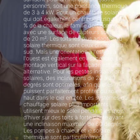
personnes, soit une puissance thermique
de 3 à 4 kW. Pour un chauffage solaire
qui doit également contribuer jusqu'à 50
% de la chaleur, la famille doit compter
avec une surface de capteurs solaires
de 20 m². Les toits les plus adaptés au
solaire thermique sont ceux orientés au
sud. Mais une orientation à l'est ou à
l'ouest est également envisageable. Le
montage vertical sur la façade est une
alternative. Pour les petites installations
solaires, des inclinaisons de 20 à 30
degrés sont optimales, afin qu'elles
puissent parfaitement profiter du soleil
haut dans le ciel en été. Les systèmes de
chauffage solaire plus importants
utilisent mieux le soleil pendant les mois
d'hiver sur des toits à forte pente ayant
une inclinaison maximale de 60 degrés.
Les pompes à chaleur et le solaire
thermique sont particulièrement