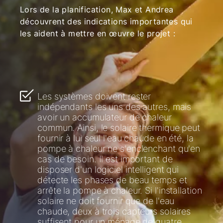
Lors de la planification, Max et Andrea
découvrent des indications importantes qui
les aident à mettre en œuvre le projet :
Les systèmes doivent rester
indépendants les uns des autres, mais
avoir un accumulateur de chaleur
commun. Ainsi, le solaire thermique peut
fournir à lui seul l'eau chaude en été, la
pompe à chaleur ne s'enclenchant qu'en
cas de besoin. Il est important de
disposer d'un logiciel intelligent qui
détecte les phases de beau temps et
arrête la pompe à chaleur. Si l'installation
solaire ne doit fournir que de l'eau
chaude, deux à trois capteurs solaires
suffisent pour un ménage de quatre