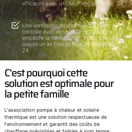
efficaces avec un chauffage par le sol.
Une ventilation double flux contrôlée
centrale avec récupération d'humidité
empêche la formation de moisissures et
assure un air frais et filtré 24 heures sur
24.
C'est pourquoi cette
solution est optimale pour
la petite famille
L'association pompe à chaleur et solaire
thermique est une solution respectueuse de
l'environnement et garantit des coûts de
chauffage prévisibles et faibles à long terme.