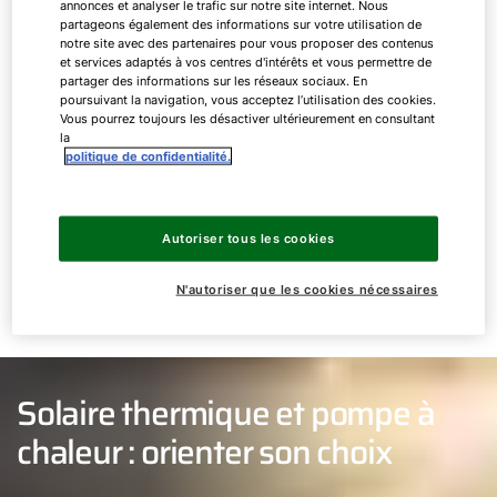
annonces et analyser le trafic sur notre site internet. Nous
accompagne eux et leurs enfants sur le long
partageons également des informations sur votre utilisation de
terme. Pour cela, il doit être très moderne et
notre site avec des partenaires pour vous proposer des contenus
et services adaptés à vos centres d'intérêts et vous permettre de
respectueux de l'environnement. Ils ne veulent
partager des informations sur les réseaux sociaux. En
pas dépendre des ressources fossiles et des prix
poursuivant la navigation, vous acceptez l’utilisation des cookies.
Vous pourrez toujours les désactiver ultérieurement en consultant
des combustibles. Une ventilation double flux
la
centrale fait désormais partie de l'état actuel de
politique de confidentialité.
la technique dans les nouvelles constructions et
Max et Andrea devraient également en tenir
compte lors de la planification.
Autoriser tous les cookies
N'autoriser que les cookies nécessaires
Solaire thermique et pompe à
chaleur : orienter son choix