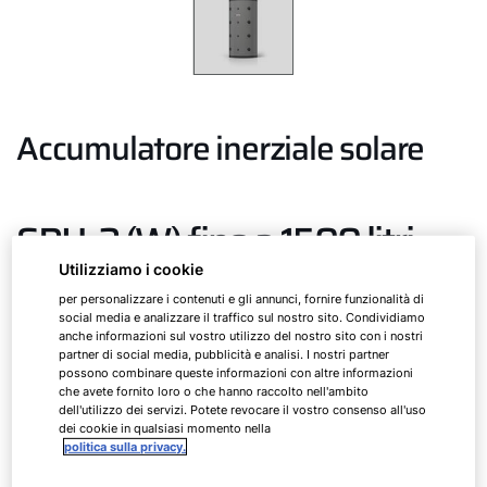
Accumulatore inerziale solare
SPU-2 (W) fino a 1500 litri
Utilizziamo i cookie
per personalizzare i contenuti e gli annunci, fornire funzionalità di
Accumulatore inerziale per integrazione del
social media e analizzare il traffico sul nostro sito. Condividiamo
riscaldamento con isolamento termico amovibile e
anche informazioni sul vostro utilizzo del nostro sito con i nostri
partner di social media, pubblicità e analisi. I nostri partner
scambiatore di calore a tubi lisci e varianti W
possono combinare queste informazioni con altre informazioni
che avete fornito loro o che hanno raccolto nell'ambito
dell'utilizzo dei servizi. Potete revocare il vostro consenso all'uso
SPU-1
200
dei cookie in qualsiasi momento nella
politica sulla privacy.
SPU-2 (W)
500