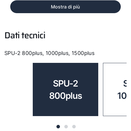
Mostra di più
Dati tecnici
SPU-2 800plus, 1000plus, 1500plus
SPU-2
S
800plus
10