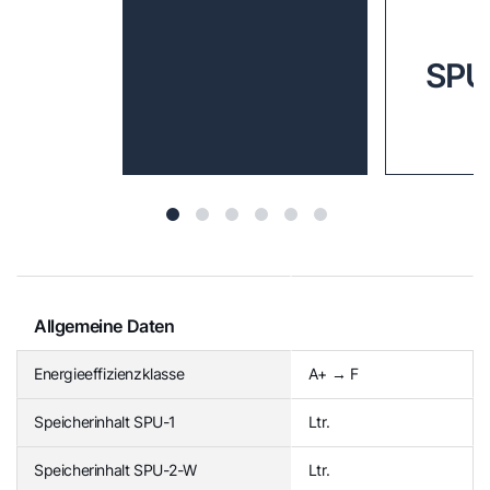
SPU
Allgemeine Daten
Energieeffizienzklasse
A+ → F
Speicherinhalt SPU-1
Ltr.
Speicherinhalt SPU-2-W
Ltr.