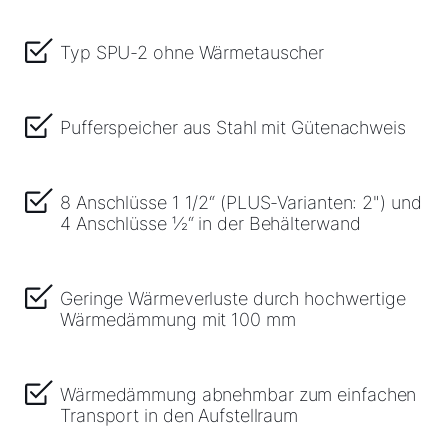
Servus!
Wie können wir helfen?
Typ SPU-2 ohne Wärmetauscher
Werkskundendienst
Pufferspeicher aus Stahl mit Gütenachweis
Downloads
8 Anschlüsse 1 1/2“ (PLUS-Varianten: 2") und
Tools
4 Anschlüsse ½“ in der Behälterwand
Wichtige Links
Geringe Wärmeverluste durch hochwertige
Wärmedämmung mit 100 mm
Gipfelstürmer Partnerprogramm
Anleitungen & techn. Dokumente
Wärmedämmung abnehmbar zum einfachen
Transport in den Aufstellraum
Service App