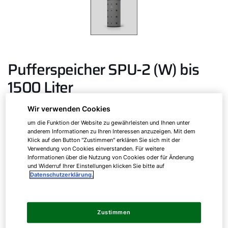
Pufferspeicher SPU-2 (W) bis
1500 Liter
Wir verwenden Cookies
Pufferspeicher zur Heizungsunterstützung mit
um die Funktion der Website zu gewährleisten und Ihnen unter
abnehmbarer Wärmedämmung und Glattrohr-
anderem Informationen zu Ihren Interessen anzuzeigen. Mit dem
Klick auf den Button "Zustimmen" erklären Sie sich mit der
Wärmetauscher und W-Varianten
Verwendung von Cookies einverstanden. Für weitere
Informationen über die Nutzung von Cookies oder für Änderung
und Widerruf Ihrer Einstellungen klicken Sie bitte auf
SPU-1
200
Datenschutzerklärung.
SPU-2 (W)
500
Zustimmen
SPU-2 (W)
800