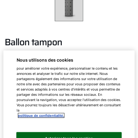
Ballon tampon
Nous utilisons des cookies
SPU-2 (W) jusqu’à 1500 litres
pour améliorer votre expérience, personnaliser le contenu et les
annonces et analyser le trafic sur notre site internet. Nous
partageons également des informations sur votre utilisation de
Ballon tampon pour support de chauffage avec
notre site avec des partenaires pour vous proposer des contenus
et services adaptés à vos centres d'intérêts et vous permettre de
isolation thermique amovible et échangeur de
partager des informations sur les réseaux sociaux. En
chaleur à tubes lisses et variantes W
poursuivant la navigation, vous acceptez l’utilisation des cookies.
Vous pourrez toujours les désactiver ultérieurement en consultant
la
politique de confidentialité.
SPU-1
200
SPU-2 (W)
500