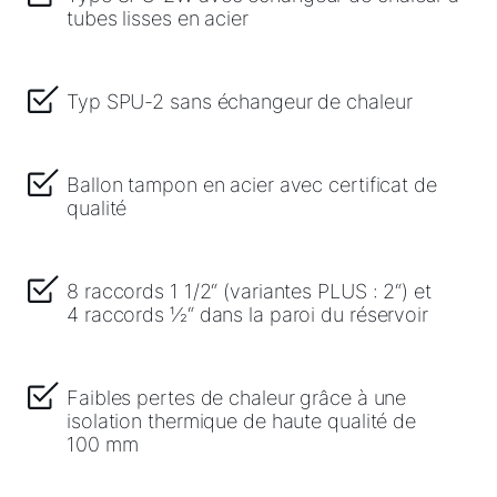
tubes lisses en acier
Comment pouvons-nous vous aider ?
Assistance commerciale
Typ SPU-2 sans échangeur de chaleur
Assistance technique
Ballon tampon en acier avec certificat de
qualité
Administration des ventes
Liens rapides
8 raccords 1 1/2“ (variantes PLUS : 2“) et
4 raccords ½“ dans la paroi du réservoir
WOLF Service App
Faibles pertes de chaleur grâce à une
Formulaire de contact
isolation thermique de haute qualité de
100 mm
Garantie 5 ans