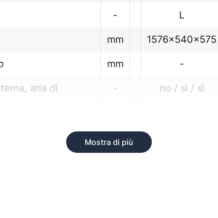
-
L
mm
1576x540x575
o
mm
-
terna, aria di
-
no / sì / sì
Mostra di più