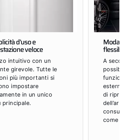
icità d’uso e
Modalità di 
stazione veloce
flessibili
zzo intuitivo con un
A seconda de
nte girevole. Tutte le
possibile real
oni più importanti si
funzionament
ono impostare
esterna, aria 
damente in un unico
di ripresa. P
principale.
dell’aria veng
consueti acc
come i tubi I