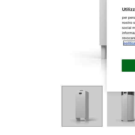
Utiliz
per pers
nostro s
social m
informaz
revocare
politic