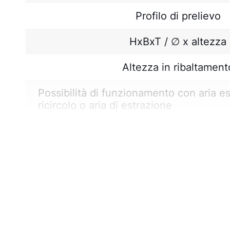
Profilo di prelievo
HxBxT / ∅ x altezza
Altezza in ribaltament
Possibilità di funzionamento con aria es
ricircolo o aria di estrazione