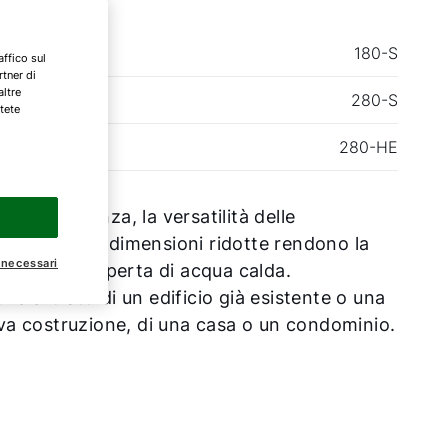
180-S
affico sul
rtner di
altre
280-S
tete
280-HE
evata efficienza, la versatilità delle
icazioni e le dimensioni ridotte rendono la
 necessari
una vera esperta di acqua calda.
che si tratti di un edificio già esistente o una
a costruzione, di una casa o un condominio.