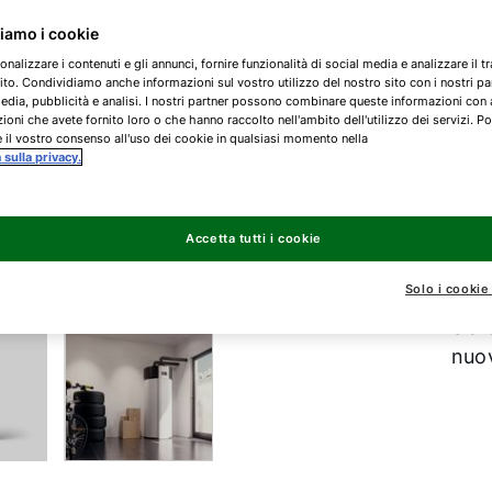
ziamo i cookie
FHS
onalizzare i contenuti e gli annunci, fornire funzionalità di social media e analizzare il tr
ito. Condividiamo anche informazioni sul vostro utilizzo del nostro sito con i nostri pa
edia, pubblicità e analisi. I nostri partner possono combinare queste informazioni con 
FHS
ioni che avete fornito loro o che hanno raccolto nell'ambito dell'utilizzo dei servizi. Po
 il vostro consenso all'uso dei cookie in qualsiasi momento nella
a sulla privacy.
FHS
L'el
Accetta tutti i cookie
appl
Solo i cookie
FHS 
Sia 
nuov