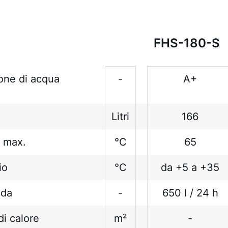
FHS-180-S
ione di acqua
-
A+
e
Litri
166
 max.
°C
65
io
°C
da +5 a +35
lda
-
650 l / 24 h
di calore
m²
-