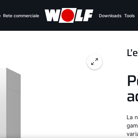
e
Rete commerciale
Downloads
Tools
L’
P
a
La n
gamm
vari