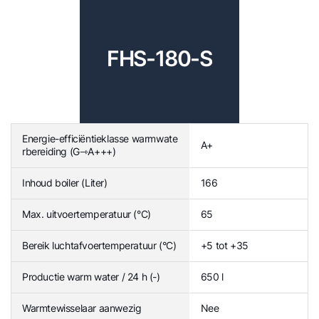
FHS-180-S
Energie-efficiëntieklasse warmwate
A+
rbereiding (G⇾A+++)
Inhoud boiler (Liter)
166
Max. uitvoertemperatuur (°C)
65
Bereik luchtafvoertemperatuur (°C)
+5 tot +35
Productie warm water / 24 h (-)
650 l
Warmtewisselaar aanwezig
Nee