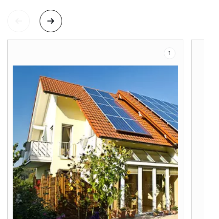
Contact met het team
Contactformulier
1
Mail de WOLF Service
Adresgegevens
Ook interessant?
Downloads
Service App