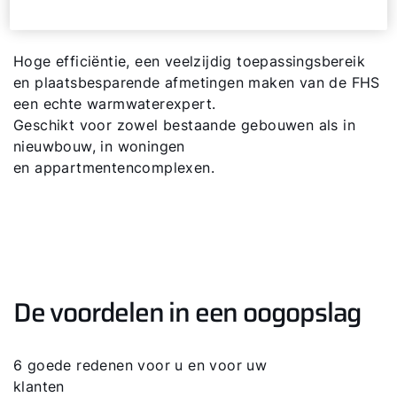
FHS
180-S
Hoge efficiëntie, een veelzijdig toepassingsbereik
en plaatsbesparende afmetingen maken van de FHS
een echte warmwaterexpert.
Geschikt voor zowel bestaande gebouwen als in
nieuwbouw, in woningen
en appartmentencomplexen.
Hallo!
De voordelen in een oogopslag
Hoe kunnen wij u helpen?
6 goede redenen voor u en voor uw
klanten