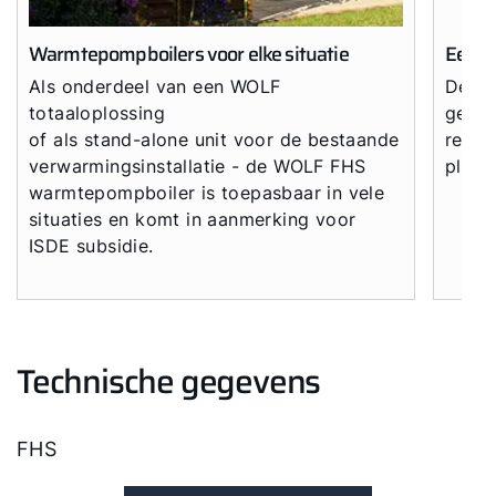
Warmtepompboilers voor elke situatie
Eenvo
Als onderdeel van een WOLF
De wa
totaaloplossing
gelev
of als stand-alone unit voor de bestaande
ready
verwarmingsinstallatie - de WOLF FHS
plaat
warmtepompboiler is toepasbaar in vele
situaties en komt in aanmerking voor
ISDE subsidie.
Technische gegevens
FHS