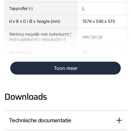
Tapprofiel (-)
L
H x B x D / Ø x hoogte (mm)
1576 x 540 x 575
Werking mogelijk met buitenlucht /
nee / ja / ja
recirculatielucht / retourlucht (-)
Gewicht (kg)
70
Toon meer
Downloads
Technische documentatie