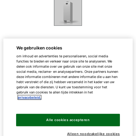
Warmtepompboiler
We gebruiken cookies
om inhoud en advertenties te personaliseren, social media
functies te bieden en verkeer naar onze site te analyseren. We
delen ook informatie over uw gebruik van onze site met onze
FHS
social media, reclame- en analysepartners. Onze partners kunnen
deze informatie combineren met andere informatie die u aan hen
hebt verstrekt of die zij hebben verzameld in het kader van uw
gebruik van de diensten. U kunt uw toestemming voor het
De warmwaterexpert
gebruik van cookies te allen tijde intrekken in het
privacybeleid.
De warmtepompboiler is beschikbaar met een netto
inhoud van 166 L.
Alle cookies accepteren
Alleen noodzakelijke cookies