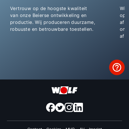
Vertrouw op de hoogste kwaliteit
Wij
van onze Beierse ontwikkeling en
opl
productie. Wij produceren duurzame,
afg
robuuste en betrouwbare toestellen.
ond
afg