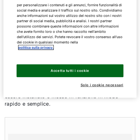
per personalizzare i contenuti e gli annunci, fornire funzionalità di
social media e analizzare il traffico sul nostro sito. Condividiamo
anche informazioni sul vostro utilizzo del nostro sito con i nostri
partner di social media, pubblicità e analisi. I nostri partner
possono combinare queste informazioni con altre informazioni
Vantaggi in sintesi:
che avete fornito loro o che hanno raccolto nell'ambito
dell'utilizzo dei servizi. Potete revocare il vostro consenso all'uso
dei cookie in qualsiasi momento nella
politica sulla privacy.
Il compatto dispositivo di ventilazione, regolabile in
modo continuo, è progettato per portate d’aria
tra
300 e 800 m³/h
e offre tre possibilità di
Accetta tutti i cookie
installazione:
a pavimento, a parete o sotto il
soffitto
. Grazie al sistema di tubazioni e cablaggi
Solo i cookie necessari
pronti per il collegamento, è plug-and-play e può
essere installato e messo in funzione in modo
rapido e semplice.