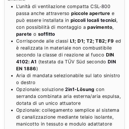
L’unità di ventilazione compatta CSL‑800
passa anche attraverso
piccole aperture
e
può essere installata in
piccoli locali tecnici
,
con possibilità di montaggio a
pavimento
,
parete
o
soffitto
Corrisponde alle classi
L1; D1; T2; TB2; F9
ed
è realizzata in materiale non combustibile
secondo la classe di reazione al fuoco
DIN
4102: A1
(testata da TÜV Süd secondo
DIN
EN 1886
)
Aria di mandata selezionabile sul lato sinistro
o destro
Opzionale: soluzione
2in1-Lösung
con
serranda combinata aria esterna/aria espulsa,
dotata di un unico attuatore
Opzionale: collegamento semplice al sistema
di canalizzazione mediante telaio isolante,
manicotto in tessuto e modulo adattatore