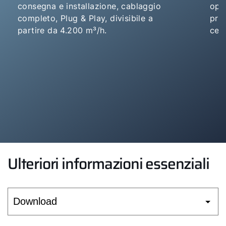
consegna e installazione, cablaggio
opz
completo, Plug & Play, divisibile a
pro
partire da 4.200 m³/h.
cert
Ulteriori informazioni essenziali