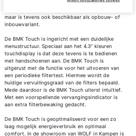
Alleen noodzakelijke cookies
eenvoudige bediening. De bedienmodule kan
Ik ben professional
geïntegreerd in het apparaat toegepast worden
maar is tevens ook beschikbaar als opbouw- of
Adresgegevens
inbouwvariant.
De BMK Touch is ingericht met een duidelijke
Ook interessant?
menustructuur. Speciaal aan het 4.3” kleuren
touchdisplay is dat deze tevens is te bedienen
met handschoenen aan. De BMK Touch is
uitgerust met de functie voor het uitvoeren van
een periodieke filtertest. Hiermee wordt de
huidige vervuilingsgraad van de filters bepaald.
Mede daardoor is de BMK Touch uiterst intuïtief.
Met een voorspellende vervangingsindicator is
aan extra filterbewaking gedacht.
De BMK Touch is geoptimaliseerd voor een zo
laag mogelijk energieverbruik en optimaal
comfort. In de showroom van WOLF in Kampen is