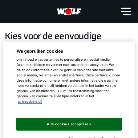
Kies voor de eenvoudige
bediening van de WOLF BMK
We gebruiken cookies
Touch
om inhoud en advertenties te personaliseren, social media
functies te bieden en verkeer naar onze site te analyseren. We
delen ook informatie over uw gebruik van onze site met onze
De intuïtieve bedienmodule voor compact
social media, reclame- en analysepartners. Onze partners kunnen
units
deze informatie combineren met andere informatie die u aan hen
hebt verstrekt of die zij hebben verzameld in het kader van uw
gebruik van de diensten. U kunt uw toestemming voor het
Speciaal voor de aansturing en bediening van
gebruik van cookies te allen tijde intrekken in het
privacybeleid.
WOLF compact units introduceert WOLF de
Hallo!
nieuwe bedienmodule BMK Touch.
Geheel passend binnen het WOLF-design maakt
Hoe kunnen wij u helpen?
Alle cookies accepteren
de WOLF BMK Touch een breed scala aan
individuele instellingen mogelijk met een zeer