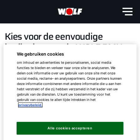
Kies voor de eenvoudige
bediening van de WOLF BMK
Touch
We gebruiken cookies
om inhoud en advertenties te personaliseren, social media
functies te bieden en verkeer naar onze site te analyseren. We
De intuïtieve bedienmodule voor compact
delen ook informatie over uw gebruik van onze site met onze
social media, reclame- en analysepartners. Onze partners kunnen
units
deze informatie combineren met andere informatie die u aan hen
hebt verstrekt of die zij hebben verzameld in het kader van uw
gebruik van de diensten. U kunt uw toestemming voor het
Speciaal voor de aansturing en bediening van
gebruik van cookies te allen tijde intrekken in het
WOLF compact units introduceert WOLF de
privacybeleid.
nieuwe bedienmodule BMK Touch.
Hallo!
Geheel passend binnen het WOLF-design maakt
de WOLF BMK Touch een breed scala aan
Alle cookies accepteren
Hoe kunnen wij u helpen?
individuele instellingen mogelijk met een zeer