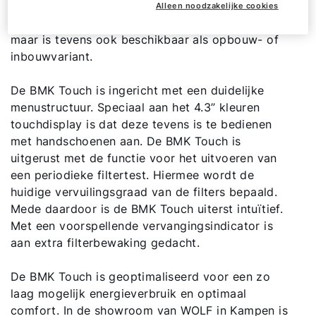
eenvoudige bediening. De bedienmodule kan
Alleen noodzakelijke cookies
Contact met het team
geïntegreerd in het apparaat toegepast worden
maar is tevens ook beschikbaar als opbouw- of
inbouwvariant.
Contactformulier
De BMK Touch is ingericht met een duidelijke
Mail de WOLF Service
menustructuur. Speciaal aan het 4.3” kleuren
touchdisplay is dat deze tevens is te bedienen
Adresgegevens
met handschoenen aan. De BMK Touch is
uitgerust met de functie voor het uitvoeren van
een periodieke filtertest. Hiermee wordt de
Ook interessant?
huidige vervuilingsgraad van de filters bepaald.
Mede daardoor is de BMK Touch uiterst intuïtief.
Met een voorspellende vervangingsindicator is
Downloads
aan extra filterbewaking gedacht.
Service App
De BMK Touch is geoptimaliseerd voor een zo
laag mogelijk energieverbruik en optimaal
comfort. In de showroom van WOLF in Kampen is