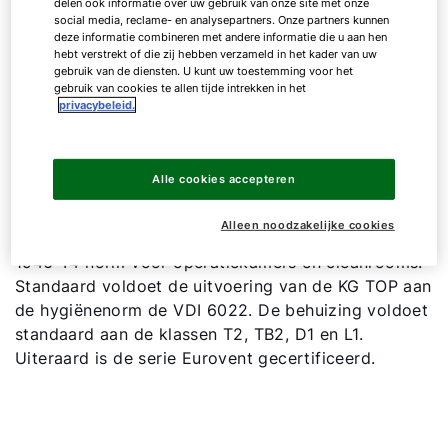
delen ook informatie over uw gebruik van onze site met onze
De serie bestaat uit 23 configureerbare
social media, reclame- en analysepartners. Onze partners kunnen
deze informatie combineren met andere informatie die u aan hen
bouwgroottes, waarbij de naam van de
hebt verstrekt of die zij hebben verzameld in het kader van uw
bouwgroottes nu een afgeleide is van de
gebruik van de diensten. U kunt uw toestemming voor het
filterafmetingen. Bij een snelheid van 1,8 m/s zijn de
gebruik van cookies te allen tijde intrekken in het
privacybeleid.
luchtbehandelingskasten te selecteren tot
luchthoeveelheden van ca. 40.000 m3/h.
Alle cookies accepteren
De KG TOP serie biedt oplossingen voor speciale
toepassingen, zoals o.a. explosieveilige ATEX en
Alleen noodzakelijke cookies
hygiëne uitvoeringen conform de zeer strenge DIN
1946-T4 norm voor operatiekamers en cleanrooms.
Standaard voldoet de uitvoering van de KG TOP aan
de hygiënenorm de VDI 6022. De behuizing voldoet
standaard aan de klassen T2, TB2, D1 en L1.
Hallo!
Uiteraard is de serie Eurovent gecertificeerd.
Hoe kunnen wij u helpen?