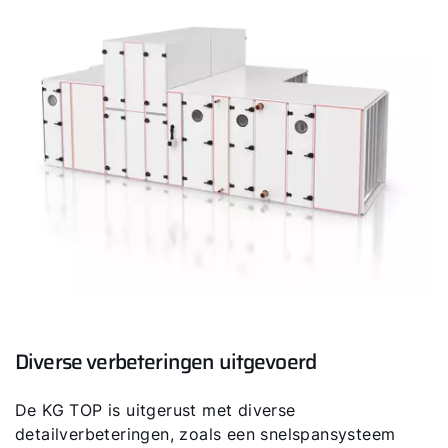
Contact met het team
Contactformulier
Mail de WOLF Service
Adresgegevens
Ook interessant?
Downloads
Diverse verbeteringen uitgevoerd
Service App
De KG TOP is uitgerust met diverse
detailverbeteringen, zoals een snelspansysteem