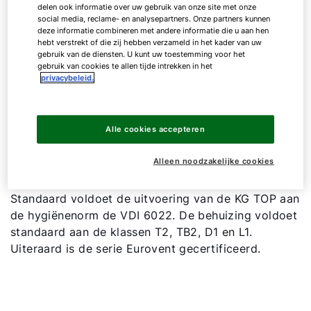
delen ook informatie over uw gebruik van onze site met onze
De serie bestaat uit 23 configureerbare
social media, reclame- en analysepartners. Onze partners kunnen
bouwgroottes, waarbij de naam van de
deze informatie combineren met andere informatie die u aan hen
hebt verstrekt of die zij hebben verzameld in het kader van uw
bouwgroottes nu een afgeleide is van de
gebruik van de diensten. U kunt uw toestemming voor het
filterafmetingen. Bij een snelheid van 1,8 m/s zijn de
gebruik van cookies te allen tijde intrekken in het
luchtbehandelingskasten te selecteren tot
privacybeleid.
luchthoeveelheden van ca. 40.000 m3/h.
Alle cookies accepteren
De KG TOP serie biedt oplossingen voor speciale
toepassingen, zoals o.a. explosieveilige ATEX en
Alleen noodzakelijke cookies
hygiëne uitvoeringen conform de zeer strenge DIN
1946-T4 norm voor operatiekamers en cleanrooms.
Standaard voldoet de uitvoering van de KG TOP aan
de hygiënenorm de VDI 6022. De behuizing voldoet
standaard aan de klassen T2, TB2, D1 en L1.
Uiteraard is de serie Eurovent gecertificeerd.
Hallo!
Hoe kunnen wij u helpen?