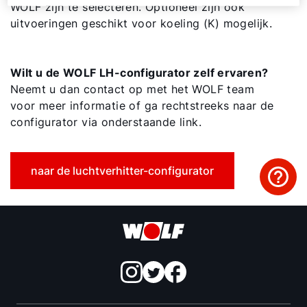
Adresgegevens
WOLF zijn te selecteren. Optioneel zijn ook
uitvoeringen geschikt voor koeling (K) mogelijk.
Ook interessant?
Wilt u de WOLF LH-configurator zelf ervaren?
Neemt u dan contact op met het WOLF team
voor meer informatie of ga rechtstreeks naar de
configurator via onderstaande link.
naar de luchtverhitter-configurator