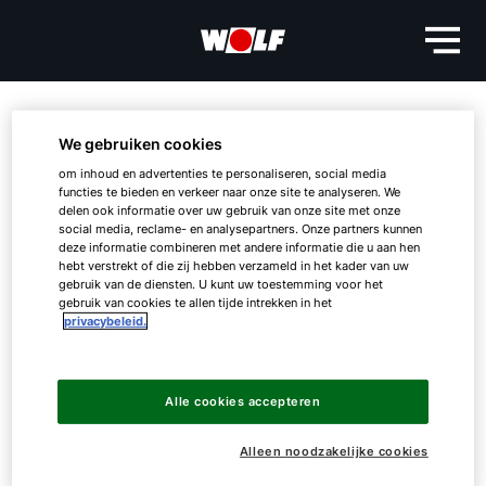
WOLF LH-configurator
We gebruiken cookies
om inhoud en advertenties te personaliseren, social media
WOLF heeft een online configurator
functies te bieden en verkeer naar onze site te analyseren. We
ontwikkeld, waarmee op elk moment van de
delen ook informatie over uw gebruik van onze site met onze
dag snel en eenvoudig een luchtverhitter
social media, reclame- en analysepartners. Onze partners kunnen
deze informatie combineren met andere informatie die u aan hen
kan worden geselecteerd.
hebt verstrekt of die zij hebben verzameld in het kader van uw
gebruik van de diensten. U kunt uw toestemming voor het
gebruik van cookies te allen tijde intrekken in het
Hallo!
privacybeleid.
Na selectie van de toebehoren ziet u een
Hoe kunnen wij u helpen?
datablad van de geselecteerde unit met exacte
technische specificaties, zoals luchthoeveelheid
Alle cookies accepteren
en verwarmingscapaciteit bij iedere
Ik ben professional
ventilatorstap.
Alleen noodzakelijke cookies
De diverse luchtverhitters uit het assortiment van