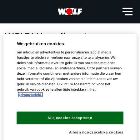
WOLF LH-configurator
We gebruiken cookies
WOLF heeft een online configurator
om inhoud en advertenties te personaliseren, social media
functies te bieden en verkeer naar onze site te analyseren. We
ontwikkeld, waarmee op elk moment van de
delen ook informatie over uw gebruik van onze site met onze
dag snel en eenvoudig een luchtverhitter
social media, reclame- en analysepartners. Onze partners kunnen
kan worden geselecteerd.
deze informatie combineren met andere informatie die u aan hen
hebt verstrekt of die zij hebben verzameld in het kader van uw
gebruik van de diensten. U kunt uw toestemming voor het
gebruik van cookies te allen tijde intrekken in het
Hallo!
privacybeleid.
Na selectie van de toebehoren ziet u een
datablad van de geselecteerde unit met exacte
Hoe kunnen wij u helpen?
technische specificaties, zoals luchthoeveelheid
Alle cookies accepteren
en verwarmingscapaciteit bij iedere
ventilatorstap.
Contact met het team
Alleen noodzakelijke cookies
De diverse luchtverhitters uit het assortiment van