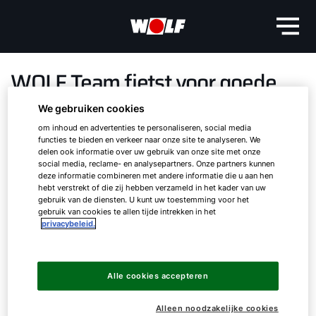
WOLF Team fietst voor goede
doel
We gebruiken cookies
om inhoud en advertenties te personaliseren, social media
functies te bieden en verkeer naar onze site te analyseren. We
Op zondag 22 mei stonden 7 medewerkers van
delen ook informatie over uw gebruik van onze site met onze
het WOLF team uit Nederland aan de start van
social media, reclame- en analysepartners. Onze partners kunnen
deze informatie combineren met andere informatie die u aan hen
een sportief landelijk evenement: Zeven voor
hebt verstrekt of die zij hebben verzameld in het kader van uw
Leven. De opdracht: 7 rondes fietsen van elk 20
gebruik van de diensten. U kunt uw toestemming voor het
km en 300 hoogtemeters.
gebruik van cookies te allen tijde intrekken in het
privacybeleid.
Hallo!
Met de nodige trainingskilometers in onze benen
stonden we op zondag 22 mei onder de
Hoe kunnen wij u helpen?
Alle cookies accepteren
teamnaam WoW (WOLF-on-Wheels) aan de start.
De omgeving leende zich uitstekend om het
Ik ben professional
Alleen noodzakelijke cookies
uiterste van onszelf te vragen, want de route was