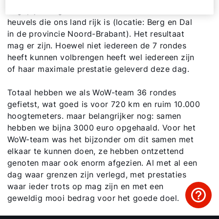
uitgepijld langs een aantal van de meest steile
heuvels die ons land rijk is (locatie: Berg en Dal
Adresgegevens
in de provincie Noord-Brabant). Het resultaat
mag er zijn. Hoewel niet iedereen de 7 rondes
Ook interessant?
heeft kunnen volbrengen heeft wel iedereen zijn
of haar maximale prestatie geleverd deze dag.
Totaal hebben we als WoW-team 36 rondes
gefietst, wat goed is voor 720 km en ruim 10.000
hoogtemeters. maar belangrijker nog: samen
hebben we bijna 3000 euro opgehaald. Voor het
WoW-team was het bijzonder om dit samen met
elkaar te kunnen doen, ze hebben ontzettend
genoten maar ook enorm afgezien. Al met al een
dag waar grenzen zijn verlegd, met prestaties
waar ieder trots op mag zijn en met een
geweldig mooi bedrag voor het goede doel.