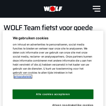
WOLF Team fietst voor goede
doel
We gebruiken cookies
om inhoud en advertenties te personaliseren, social media
Op zondag 22 mei stonden 7 medewerkers van
functies te bieden en verkeer naar onze site te analyseren. We
delen ook informatie over uw gebruik van onze site met onze
het WOLF team uit Nederland aan de start van
social media, reclame- en analysepartners. Onze partners kunnen
een sportief landelijk evenement: Zeven voor
deze informatie combineren met andere informatie die u aan hen
hebt verstrekt of die zij hebben verzameld in het kader van uw
Leven. De opdracht: 7 rondes fietsen van elk 20
gebruik van de diensten. U kunt uw toestemming voor het
km en 300 hoogtemeters.
gebruik van cookies te allen tijde intrekken in het
privacybeleid.
Hallo!
Met de nodige trainingskilometers in onze benen
stonden we op zondag 22 mei onder de
Hoe kunnen wij u helpen?
teamnaam WoW (WOLF-on-Wheels) aan de start.
Alle cookies accepteren
De omgeving leende zich uitstekend om het
uiterste van onszelf te vragen, want de route was
Alleen noodzakelijke cookies