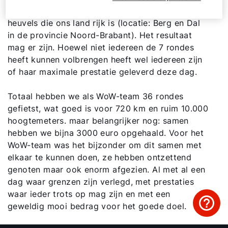
Contact met het team
uitgepijld langs een aantal van de meest steile
heuvels die ons land rijk is (locatie: Berg en Dal
Contactformulier
in de provincie Noord-Brabant). Het resultaat
mag er zijn. Hoewel niet iedereen de 7 rondes
Mail de WOLF Service
heeft kunnen volbrengen heeft wel iedereen zijn
of haar maximale prestatie geleverd deze dag.
Adresgegevens
Totaal hebben we als WoW-team 36 rondes
gefietst, wat goed is voor 720 km en ruim 10.000
hoogtemeters. maar belangrijker nog: samen
Ook interessant?
hebben we bijna 3000 euro opgehaald. Voor het
WoW-team was het bijzonder om dit samen met
Downloads
elkaar te kunnen doen, ze hebben ontzettend
genoten maar ook enorm afgezien. Al met al een
Service App
dag waar grenzen zijn verlegd, met prestaties
waar ieder trots op mag zijn en met een
geweldig mooi bedrag voor het goede doel.