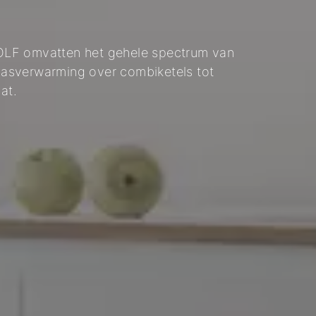
OLF omvatten het gehele spectrum van
asverwarming over combiketels tot
at.