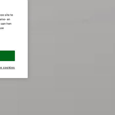
ze site te
lame- en
u aan hen
 uw
ke cookies