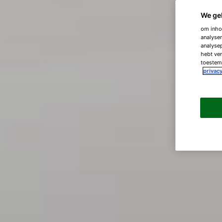
We ge
om inhou
analyser
analysep
hebt ver
toestemm
privacy