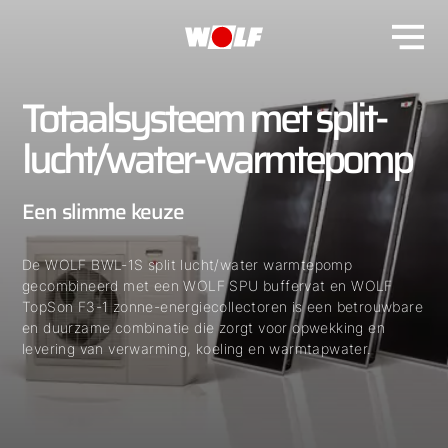
Totaalsysteem met split-
lucht/water-warmtepomp
Een slimme keuze
De WOLF BWL-1S split lucht/water warmtepomp
gecombineerd met een WOLF SPU buffervat en WOLF
TopSon F3-1 zonne-energiecollectoren is een betrouwbare
en duurzame combinatie die zorgt voor opwekking en
levering van verwarming, koeling en warmtapwater.