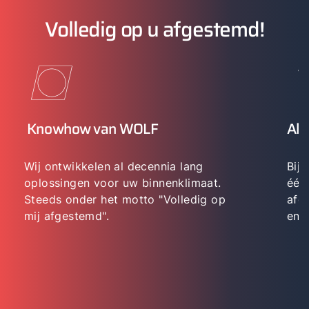
Volledig op u afgestemd!
Knowhow van WOLF
All
Wij ontwikkelen al decennia lang
Bij 
oplossingen voor uw binnenklimaat.
één
Steeds onder het motto "Volledig op
afg
mij afgestemd".
en 