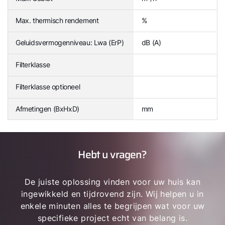
Max. thermisch rendement
%
Geluidsvermogenniveau: Lwa (ErP)
dB (A)
Filterklasse
Filterklasse optioneel
Afmetingen (BxHxD)
mm
Hebt u vragen?
De juiste oplossing vinden voor uw huis kan
ingewikkeld en tijdrovend zijn. Wij helpen u in
enkele minuten alles te begrijpen wat voor uw
specifieke project echt van belang is.