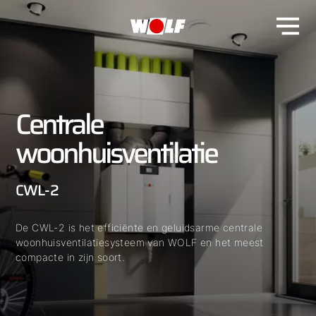
Centrale
woonhuisventilatie
CWL-2
De CWL-2 is het efficiënte en geluidsarme centrale
woonhuisventilatiesysteem van WOLF en het meest
compacte in zijn soort.