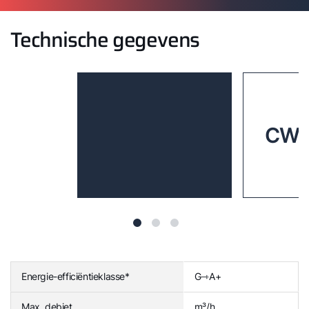
Technische gegevens
CWL
Energie-efficiëntieklasse*
G⇾A+
Max. debiet
m³/h