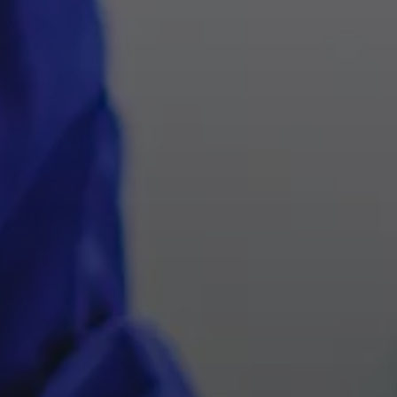
Cześć!
Jak możemy Ci pomóc?
Serwis
Narzędzia
Zapisz się na szkolenie!
Przydatne linki