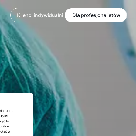
Klienci indywidualni
Dla profesjonalistów
nia ruchu
aszymi
zyć te
brali w
wołać w