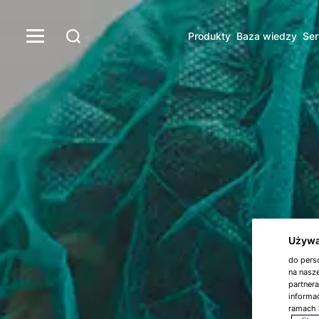
Produkty
Baza wiedzy
Ser
Używa
do perso
na nasze
partner
informac
ramach 