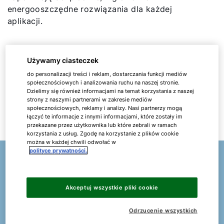
energooszczędne rozwiązania dla każdej
aplikacji.
Od samego początku tylko jeden partner
Używamy ciasteczek
Od fachowego doradztwa, przez przemyślane
planowanie i szerokie portfolio produktów, po
do personalizacji treści i reklam, dostarczania funkcji mediów
społecznościowych i analizowania ruchu na naszej stronie.
efektywne systemy sterowania i globalny serwis
Dzielimy się również informacjami na temat korzystania z naszej
– z WOLF otrzymujesz wszystko z jednej ręki.
strony z naszymi partnerami w zakresie mediów
społecznościowych, reklamy i analizy. Nasi partnerzy mogą
Tak właśnie działa współpraca z WOLF.
łączyć te informacje z innymi informacjami, które zostały im
przekazane przez użytkownika lub które zebrali w ramach
korzystania z usług. Zgodę na korzystanie z plików cookie
można w każdej chwili odwołać w
polityce prywatności.
Hubert Berndt
Akceptuj wszystkie pliki cookie
Twój ekspert w segmencie opieki
Odrzucenie wszystkich
zdrowotnej