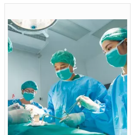
Zapisz się na szkolenie!
Przydatne linki
Sekcja pobierania
Service App
Kontakt
Serwis Portal