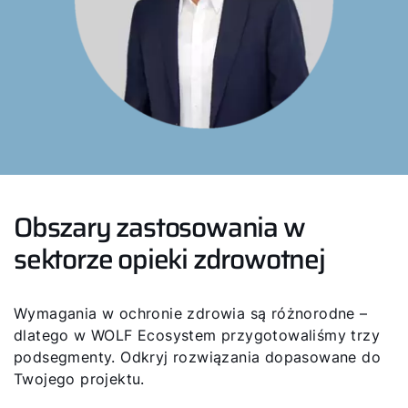
Obszary zastosowania w
Cześć!
sektorze opieki zdrowotnej
Jak możemy Ci pomóc?
Wymagania w ochronie zdrowia są różnorodne –
dlatego w WOLF Ecosystem przygotowaliśmy trzy
Serwis
podsegmenty. Odkryj rozwiązania dopasowane do
Twojego projektu.
Narzędzia