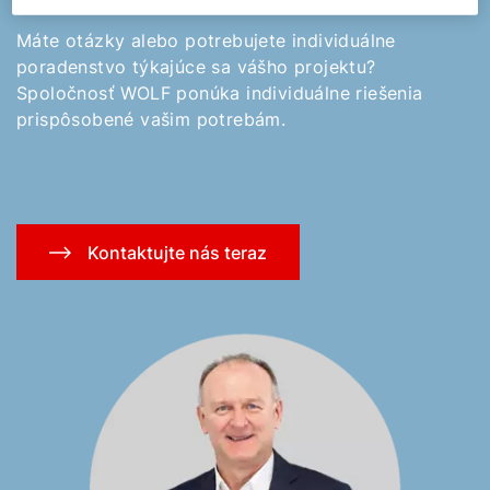
Máte otázky alebo potrebujete individuálne
poradenstvo týkajúce sa vášho projektu?
Spoločnosť WOLF ponúka individuálne riešenia
prispôsobené vašim potrebám.
Kontaktujte nás teraz