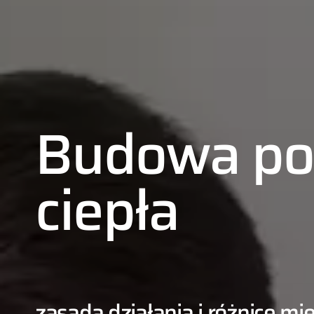
Budowa p
ciepła
01
02
zasada działania i różnice m
03