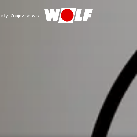
ukty
Znajdź serwis