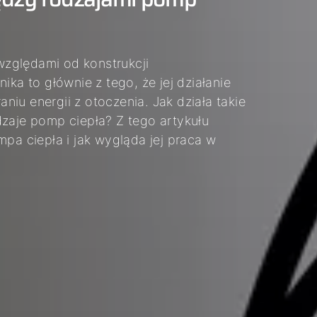
zględami od konstrukcji
a to głównie z tego, że jej działanie
aniu energii z otoczenia. Jak działa takie
dzaje pomp ciepła? Z tego artykułu
mpa ciepła i jak wygląda jej praca w