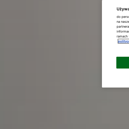
Używa
do perso
na nasze
partner
informac
ramach 
polity