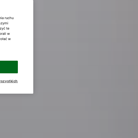
nia ruchu
aszymi
zyć te
brali w
wołać w
szystkich