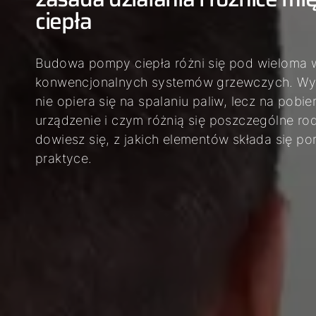
ciepła
04
05
06
Budowa pompy ciepła różni się pod wieloma w
konwencjonalnych systemów grzewczych. Wynik
nie opiera się na spalaniu paliw, lecz na pobier
urządzenie i czym różnią się poszczególne ro
dowiesz się, z jakich elementów składa się po
praktyce.