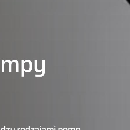
ompy
iędzy rodzajami pomp