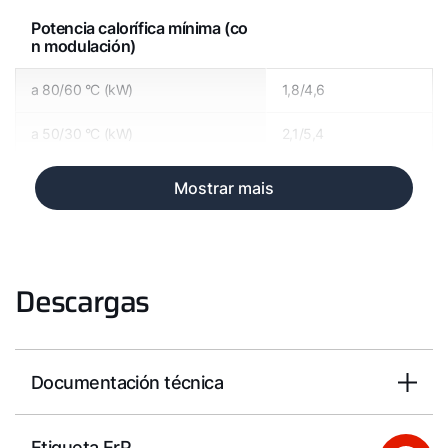
Potencia calorífica mínima (co
n modulación)
a 80/60 °C (kW)
1,8/4,6
a 50/30 °C (kW)
2,1/5,4
Mostrar mais
Descargas
Documentación técnica
Etiqueta ErP