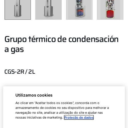
Grupo térmico de condensación
a gas
CGS-2R / 2L
Caldera mural de condensación a gas
Utilizamos cookies
ComfortLine con acumulación dinámica
Ao clicar em "Aceitar todos os cookies", concorda com o
armazenamento de cookies no seu dispositivo para melhorar a
navegação no site, analisar a utilização do site e ajudar nas
nossas iniciativas de marketing.
Proteção de dados
CGS-2
14/150R