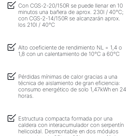
Ligações importantes
Con CGS-2-20/150R se puede llenar en 10
minutos una bañera de aprox. 230l / 40°C;
con CGS-2-14/150R se alcanzarán aprox.
Downloads
los 210l / 40°C
Service App
Alto coeficiente de rendimiento NL = 1,4 o
1,8 con un calentamiento de 10°C a 60°C
Pérdidas mínimas de calor gracias a una
técnica de aislamiento de gran eficiencia:
consumo energético de solo 1,47kWh en 24
horas.
Estructura compacta formada por una
caldera con interacumulador con serpentín
helicoidal. Desmontable en dos módulos