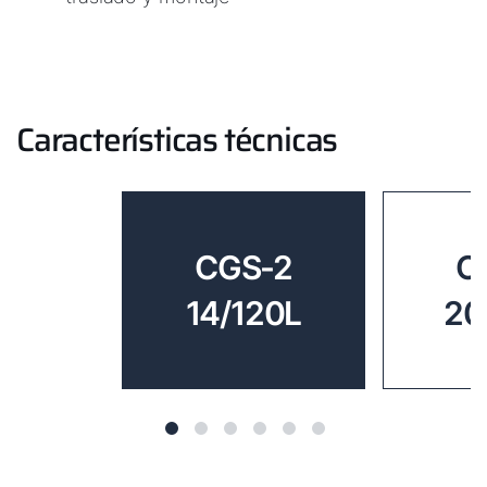
Características técnicas
CGS-2
C
14/120L
20