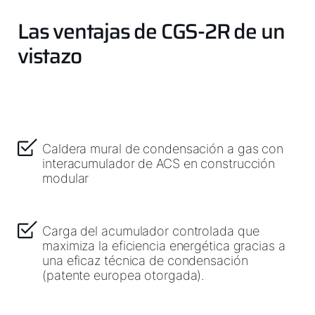
Las ventajas de CGS-2R de un
vistazo
Caldera mural de condensación a gas con
Olá!
interacumulador de ACS en construcción
modular
Como podemos ajudá-lo?
Serviço ao cliente
Carga del acumulador controlada que
maximiza la eficiencia energética gracias a
una eficaz técnica de condensación
Ferramentas
(patente europea otorgada).