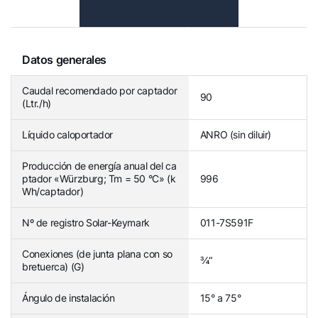
Datos generales
Caudal recomendado por captador
90
(Ltr./h)
Líquido caloportador
ANRO (sin diluir)
Producción de energía anual del ca
ptador «Würzburg; Tm = 50 °C» (k
996
Wh/captador)
Nº de registro Solar-Keymark
011-7S591F
Conexiones (de junta plana con so
¾“
bretuerca) (G)
Ángulo de instalación
15° a 75°