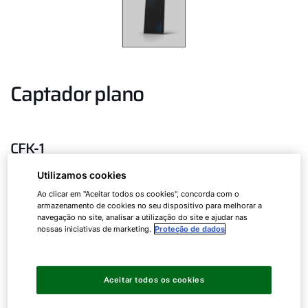
Captador plano
CFK-1
Utilizamos cookies
Ao clicar em "Aceitar todos os cookies", concorda com o
armazenamento de cookies no seu dispositivo para melhorar a
Con diversos juegos (accesorios) de montaje
navegação no site, analisar a utilização do site e ajudar nas
individual:
nossas iniciativas de marketing.
Proteção de dados
Juego para montaje sobre tejado AluPlus para
cubiertas de teja de encaje, teja plana,
Aceitar todos os cookies
onduladas, de pizarra, y de chapa