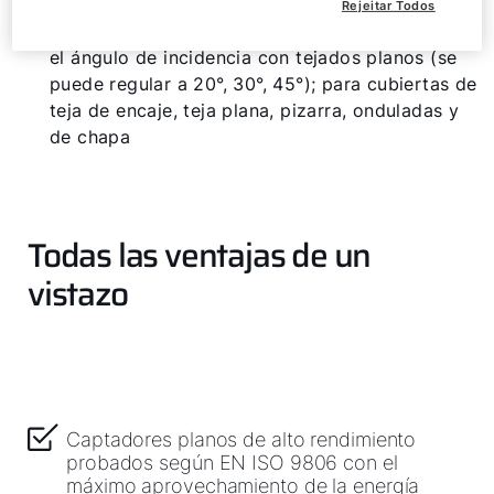
Estructura AluFlex-U para superficie horizontal
Rejeitar Todos
Armazón de soporte AluFlex-U para optimizar
el ángulo de incidencia con tejados planos (se
puede regular a 20°, 30°, 45°); para cubiertas de
teja de encaje, teja plana, pizarra, onduladas y
de chapa
Todas las ventajas de un
vistazo
Captadores planos de alto rendimiento
probados según EN ISO 9806 con el
máximo aprovechamiento de la energía