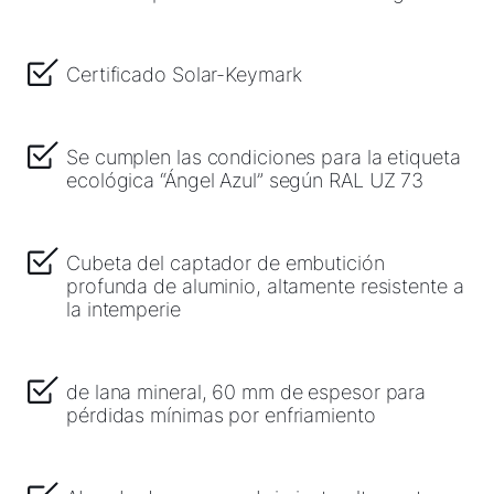
Olá!
Certificado Solar-Keymark
Como podemos ajudá-lo?
Se cumplen las condiciones para la etiqueta
ecológica “Ángel Azul” según RAL UZ 73
Serviço ao cliente
Ferramentas
Cubeta del captador de embutición
profunda de aluminio, altamente resistente a
la intemperie
Ligações importantes
de lana mineral, 60 mm de espesor para
Downloads
pérdidas mínimas por enfriamiento
Service App