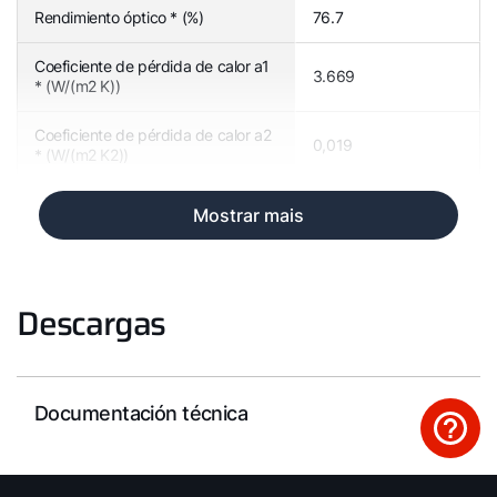
Rendimiento óptico * (%)
76.7
Coeficiente de pérdida de calor a1
3.669
* (W/(m2 K))
Coeficiente de pérdida de calor a2
0,019
* (W/(m2 K2))
Mostrar mais
Descargas
Documentación técnica