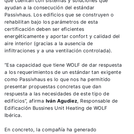
que cuentan con sistemas y soluciones que
Olá!
ayudan a la consecución del estándar
Passivhaus. Los edificios que se construyen o
rehabilitan bajo los parámetros de esta
Como podemos ajudá-lo?
certificación deben ser eficientes
energéticamente y aportar confort y calidad del
Serviço ao cliente
aire interior (gracias a la ausencia de
infiltraciones y a una ventilación controlada).
Ferramentas
“Esa capacidad que tiene WOLF de dar respuesta
a los requerimientos de un estándar tan exigente
Ligações importantes
como Passivhaus es lo que nos ha permitido
presentar propuestas concretas que dan
respuesta a las necesidades de este tipo de
Downloads
edificios”, afirma
Iván Agudiez
, Responsable de
Edificación Bussines Unit Heating de WOLF
Service App
Ibérica.
En concreto, la compañía ha generado