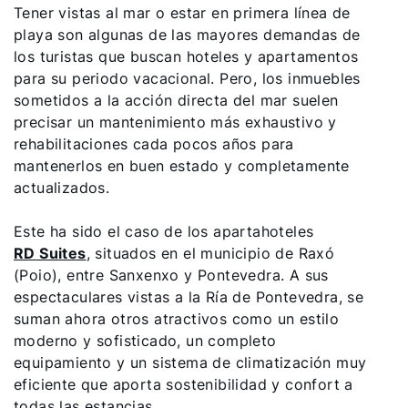
Tener vistas al mar o estar en primera línea de
Olá!
playa son algunas de las mayores demandas de
los turistas que buscan hoteles y apartamentos
Como podemos ajudá-lo?
para su periodo vacacional. Pero, los inmuebles
sometidos a la acción directa del mar suelen
Serviço ao cliente
precisar un mantenimiento más exhaustivo y
rehabilitaciones cada pocos años para
mantenerlos en buen estado y completamente
Ferramentas
actualizados.
Este ha sido el caso de los apartahoteles
Ligações importantes
RD Suites
, situados en el municipio de Raxó
(Poio), entre Sanxenxo y Pontevedra. A sus
Downloads
espectaculares vistas a la Ría de Pontevedra, se
suman ahora otros atractivos como un estilo
Service App
moderno y sofisticado, un completo
equipamiento y un sistema de climatización muy
eficiente que aporta sostenibilidad y confort a
todas las estancias.