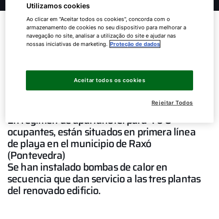
Utilizamos cookies
Ao clicar em "Aceitar todos os cookies", concorda com o
Soluciones WOLF en la
armazenamento de cookies no seu dispositivo para melhorar a
navegação no site, analisar a utilização do site e ajudar nas
rehabilitación de los modernos
nossas iniciativas de marketing.
Proteção de dados
apartamentos RD Suites en
Rías Baixas
Aceitar todos os cookies
Rejeitar Todos
En régimen de apartahotel para 4 o 6
ocupantes, están situados en primera línea
de playa en el municipio de Raxó
(Pontevedra)
Se han instalado bombas de calor en
secuencia que dan servicio a las tres plantas
del renovado edificio.