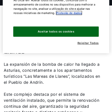
Ao clicar em "Aceitar todos os cookies", concorda com o
armazenamento de cookies no seu dispositivo para melhorar a
navegação no site, analisar a utilização do site e ajudar nas
Las bombas de calor CHA-
nossas iniciativas de marketing.
Proteção de dados
Monoblock de WOLF,
presentes en los apartamentos
Aceitar todos os cookies
turísticos “Las Mareas de
Rejeitar Todos
Llanes”
La expansión de la bomba de calor ha llegado a
Asturias, concretamente a los apartamentos
turísticos “Las Mareas de Llanes”, localizados en
el Pueblo de Andrín.
Este complejo destaca por el sistema de
Olá!
ventilación instalado, que permite la renovación
continua del aire, garantizado la seguridad
Como podemos ajudá-lo?