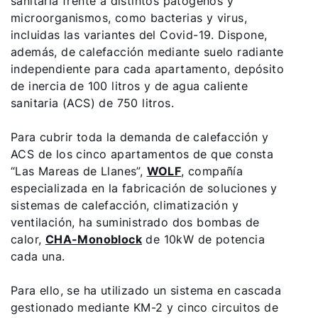
sanitaria frente a distintos patógenos y
microorganismos, como bacterias y virus,
incluidas las variantes del Covid-19. Dispone,
Serviço ao cliente
además, de calefacción mediante suelo radiante
independiente para cada apartamento, depósito
Ferramentas
de inercia de 100 litros y de agua caliente
sanitaria (ACS) de 750 litros.
Ligações importantes
Para cubrir toda la demanda de calefacción y
ACS de los cinco apartamentos de que consta
“Las Mareas de Llanes”,
WOLF
, compañía
Downloads
especializada en la fabricación de soluciones y
Service App
sistemas de calefacción, climatización y
ventilación, ha suministrado dos bombas de
calor,
CHA-Monoblock
de 10kW de potencia
cada una.
Para ello, se ha utilizado un sistema en cascada
gestionado mediante KM-2 y cinco circuitos de