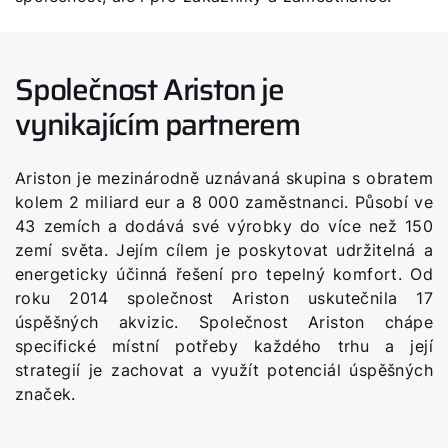
Jak vám můžeme pomoct?
Kontaktní formulář
Společnost Ariston je
vynikajícím partnerem
Kontakty a pobočky
Ariston je mezinárodně uznávaná skupina s obratem
Vyhledejte servisního technika
kolem 2 miliard eur a 8 000 zaměstnanci. Působí ve
43 zemích a dodává své výrobky do více než 150
zemí světa. Jejím cílem je poskytovat udržitelná a
Důležité odkazy
energeticky účinná řešení pro tepelný komfort. Od
roku 2014 společnost Ariston uskutečnila 17
Obchodní tým
úspěšných akvizic. Společnost Ariston chápe
specifické místní potřeby každého trhu a její
Kariéra
strategií je zachovat a využít potenciál úspěšných
5letá záruka
značek.
Dotace