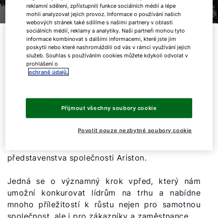
reklamní sdělení, zpřístupnili funkce sociálních médií a lépe
mohli analyzovat jejich provoz. Informace o používání našich
webových stránek také sdílíme s našimi partnery v oblasti
sociálních médií, reklamy a analytiky. Naši partneři mohou tyto
informace kombinovat s dalšími informacemi, které jste jim
Společnosti CENTROTEC a Ariston Holding
poskytli nebo které nashromáždili od vás v rámci využívání jejich
podepsaly závaznou dohodu, podle níž se
služeb. Souhlas s používáním cookies můžete kdykoli odvolat v
společnost CENTROTEC Climate Systems se
prohlášení o
ochraně údajů.
svými úspěšnými značkami Wolf, Brink, Pro-Klima
a Ned Air se stane součástí skupiny Ariston.
Společnost CENTROTEC se stane významným
Přijmout všechny soubory cookie
akcionářem společnosti Ariston a po dokončení
transakce jmenuje Guida A. Krassa - zakladatele,
Povolit pouze nezbytné soubory cookie
předsedu dozorčí rady a hlavního akcionáře
společnosti CENTROTEC - členem
představenstva společnosti Ariston.
Jedná se o významný krok vpřed, který nám
umožní konkurovat lídrům na trhu a nabídne
Dobrý den!
mnoho příležitostí k růstu nejen pro samotnou
společnost, ale i pro zákazníky a zaměstnance.