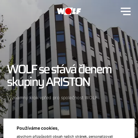
WOLF se stává členem
skupiny ARISTON
Významný krok vpřed pro společnost WOLF
Používáme cookies,
abychom přizpůsobili obsah našich stránek, personalizovali