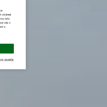
ce
h stránek
ohou tyto
 od vás v
ení o
ory cookie