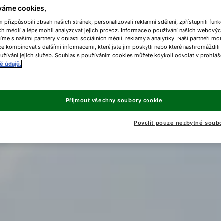
váme cookies,
přizpůsobili obsah našich stránek, personalizovali reklamní sdělení, zpřístupnili funk
ch médií a lépe mohli analyzovat jejich provoz. Informace o používání našich webovýc
líme s našimi partnery v oblasti sociálních médií, reklamy a analytiky. Naši partneři m
e kombinovat s dalšími informacemi, které jste jim poskytli nebo které nashromáždili
užívání jejich služeb. Souhlas s používáním cookies můžete kdykoli odvolat v prohláš
ě údajů.
Přijmout všechny soubory cookie
Povolit pouze nezbytné soub