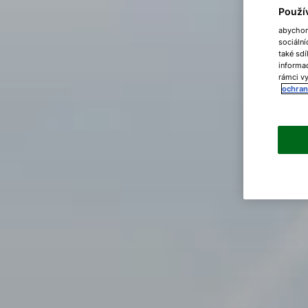
Použí
abychom 
sociální
také sdí
informac
rámci vy
ochran