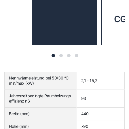
CGB
Nennwärmeleistung bei 50/30 °C
2,1 - 15,2
min/max (kW)
Jahreszeitbedingte Raumheizungs
93
effizienz ηS
Breite (mm)
440
Höhe (mm)
790