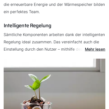
die erneuerbare Energie und der Wärmespeicher bilden
Servus!
ein perfektes Team.
Wie können wir Ihnen helfen?
Intelligente Regelung
Sämtliche Komponenten arbeiten dank der intelligenten
Service kontaktieren
Regelung ideal zusammen. Das vereinfacht auch die
Einstellung durch den Nutzer – mithilfe des
Mehr lesen
Produktberatung
gemeinsamen Bedienmoduls oder mit der WOLF
Smartset App.
Fachhandwerker finden
Wichtige Links
5 Jahre Garantie
Karriere