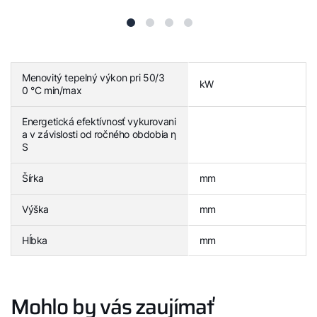
Menovitý tepelný výkon pri 50/3
kW
0 °C min/max
Energetická efektívnosť vykurovani
a v závislosti od ročného obdobia η
S
Šírka
mm
Výška
mm
Hĺbka
mm
Mohlo by vás zaujímať