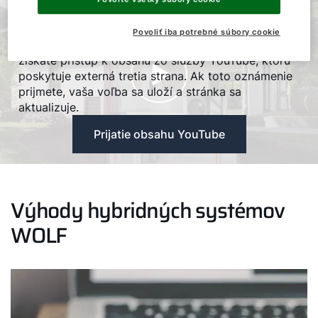
YouTube-Cookies
Ak chcete prehrať toto video, prijmite prosím
Povoliť iba potrebné súbory cookie
súbory cookie služby YouTube. Ak ich prijmete,
získate prístup k obsahu zo služby YouTube, ktorú
poskytuje externá tretia strana. Ak toto oznámenie
prijmete, vaša voľba sa uloží a stránka sa
aktualizuje.
Prijatie obsahu YouTube
Výhody hybridných systémov
WOLF