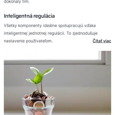
Dobrý deň!
dokonalý tím.
Ako vám môžeme pomôcť?
Inteligentná regulácia
Všetky komponenty ideálne spolupracujú vďaka
Kontaktný formulár
inteligentnej jednotnej regulácii. To zjednodušuje
nastavenie používateľom.
Čítať viac
Kontakty
Nájdite si odborníka
Dôležité odkazy
Obchodný tím
Kariéra
5-ročná záruka