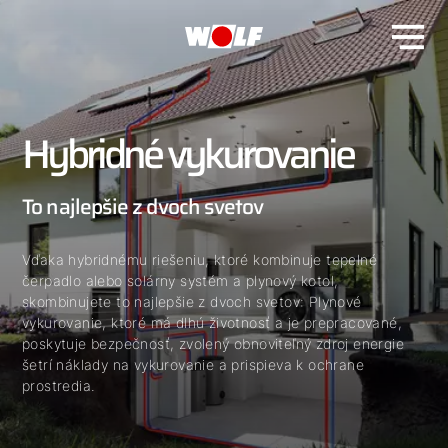
Hybridné vykurovanie
To najlepšie z dvoch svetov
Vďaka hybridnému riešeniu, ktoré kombinuje tepelné
čerpadlo alebo solárny systém a plynový kotol,
skombinujete to najlepšie z dvoch svetov: Plynové
vykurovanie, ktoré má dlhú životnosť a je prepracované,
poskytuje bezpečnosť, zvolený obnoviteľný zdroj energie
šetrí náklady na vykurovanie a prispieva k ochrane
prostredia.