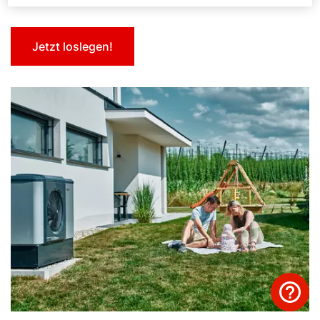
Service kontaktieren
Jetzt loslegen!
Produktberatung
Fachhandwerker finden
Wichtige Links
5 Jahre Garantie
Karriere
Privatkunden-Downloads