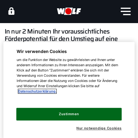
In nur 2 Minuten Ihr voraussichtliches
Förderpotential für den Umstieg auf eine
WOLF Monoblock Wärmepumpe im
Einfamilienhaus berechnen.
Wir verwenden Cookies
um die Funktion der Website zu gewährleisten und Ihnen unter
anderem Informationen zu Ihren Interessen anzuzeigen. Mit dem
Die Bundesregierung hat die Wärmewende
Klick auf den Button "Zustimmen" erklären Sie sich mit der
kurzfristig neu geordnet. Unser WOLF Förderrechner
Verwendung von Cookies einverstanden. Für weitere
Informationen über die Nutzung von Cookies oder für Änderung
bietet Ihnen mit ein paar wenigen Klicks eine erste
und Widerruf Ihrer Einstellungen klicken Sie bitte auf
Abschätzung Ihres voraussichtliches
Datenschutzerklärung.
Förderpotentials (Stand Juli 2026).
Servus!
WOLF unterstützt Sie natürlich auch bei
Zustimmen
weitergehenden Fragen rund um das Thema
Wie können wir Ihnen helfen?
Nur notwendige Cookies
Förderung, entsprechende Informationen finden Sie
am Ende des Förderrechners.