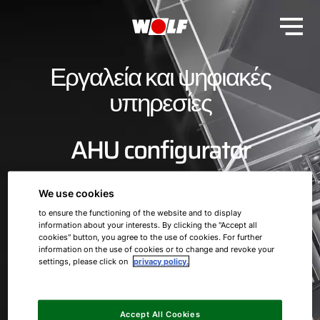
Εργαλεία και ψηφιακές
υπηρεσίες
AHU configurator
We use cookies
για εξειδικευμένους
to ensure the functioning of the website and to display
συνεργάτες
information about your interests. By clicking the "Accept all
cookies" button, you agree to the use of cookies. For further
information on the use of cookies or to change and revoke your
settings, please click on
privacy policy.
Accept All Cookies