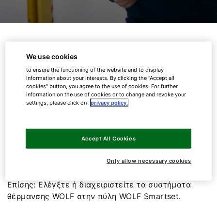
01.
Εργαλεία για τη θέρμανση
We use cookies
to ensure the functioning of the website and to display
information about your interests. By clicking the "Accept all
Με τις προσφορές ψηφιακών υπηρεσιών μας,
cookies" button, you agree to the use of cookies. For further
έχετε επαγγελματική υποστήριξη ανά πάσα στιγμή.
information on the use of cookies or to change and revoke your
Και αυτό στο γραφείο και στο χώρο με τους
settings, please click on
privacy policy.
πελάτες σας. Για παράδειγμα, μπορείτε να
χρησιμοποιήσετε τον configurator ηλιακού WOLF
για να κάνετε τη σωστή σύσταση για
Accept All Cookies
μονοκατοικίες και πολυκατοικίες σε λίγα μόλις
βήματα. Ή μπορείτε γρήγορα και εύκολα να έχετε
Only allow necessary cookies
στη διάθεσή σας τη σωστή ετικέτα συστήματος ErP.
Επίσης: Ελέγξτε ή διαχειριστείτε τα συστήματα
θέρμανσης WOLF στην πύλη WOLF Smartset.