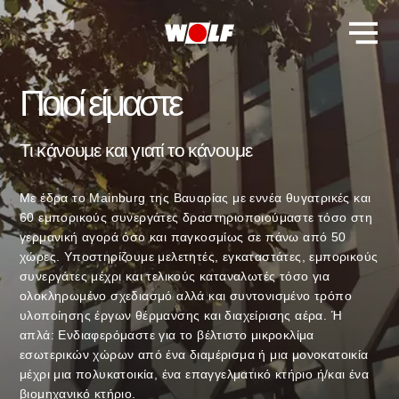
Ποιοί είμαστε
Τι κάνουμε και γιατί το κάνουμε
Με έδρα το Mainburg της Βαυαρίας με εννέα θυγατρικές και
60 εμπορικούς συνεργάτες δραστηριοποιούμαστε τόσο στη
γερμανική αγορά όσο και παγκοσμίως σε πάνω από 50
χώρες. Υποστηρίζουμε μελετητές, εγκαταστάτες, εμπορικούς
συνεργάτες μέχρι και τελικούς καταναλωτές τόσο για
ολοκληρωμένο σχεδιασμό αλλά και συντονισμένο τρόπο
υλοποίησης έργων θέρμανσης και διαχείρισης αέρα. Ή
απλά: Ενδιαφερόμαστε για το βέλτιστο μικροκλίμα
εσωτερικών χώρων από ένα διαμέρισμα ή μια μονοκατοικία
μέχρι μια πολυκατοικία, ένα επαγγελματικό κτήριο ή/και ένα
βιομηχανικό κτήριο.