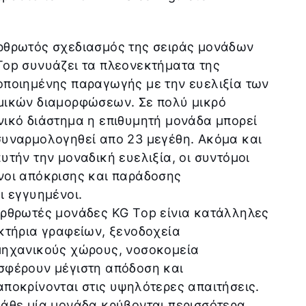
ρθρωτός σχεδιασμός της σειράς μονάδων
Top συνυάζει τα πλεονεκτήματα της
οποιημένης παραγωγής με την ευελιξία των
μικών διαμορφώσεων. Σε πολύ μικρό
νικό διάστημα η επιθυμητή μονάδα μπορεί
συναρμολογηθεί απο 23 μεγέθη. Ακόμα και
αυτήν την μοναδική ευελιξία, οι συντόμοι
νοι απόκρισης και παράδοσης
ι εγγυημένοι.
αρθρωτές μονάδες KG Τop είνια κατάλληλες
 κτήρια γραφείων, ξενοδοχεία
μηχανικούς χώρους, νοσοκομεία
σφέρουν μέγιστη απόδοση και
αποκρίνονται στις υψηλότερες απαιτήσεις.
κάθε μία μονάδα κρύβονται περισσότερα