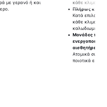
ρά με γερανό ή και
κάθε κλιματιστ
ερο.
Πλήρως καλωδ
Κατά επιλογή π
κάθε κλιματιστι
καλωδιωμένη σ
Μονάδες πεδίο
ενεργοποιητές 
αισθητήρες:
Ατομικά συντον
ποιοτικά εξαρτ