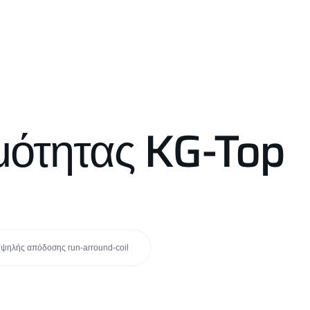
μότητας KG-Top
ψηλής απόδοσης run-arround-coil