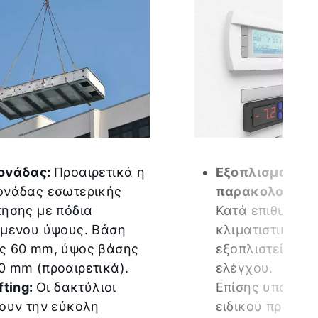
ονάδας:
Προαιρετικά η
Εξοπλισμός ελ
ονάδας εσωτερικής
παρακολούθηση
τησης με πόδια
Κατά επιθυμία 
όμενου ύψους. Βάση
κλιματιστική μ
ς 60 mm, ύψος βάσης
εξοπλιστεί με 
0 mm (προαιρετικά).
ελέγχου.
fting:
Οι δακτύλιοι
Επίσης υπάρχει
πουν την εύκολη
ειδικού προγρα