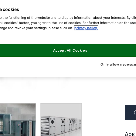
Μέ
e cookies
e the functioning of the website and to display information about your interests. By cli
all cookies" button, you agree to the use of cookies. For further information on the us
Δια
ange and revoke your settings, please click on
privacy policy.
ιδα
Accept All Cookies
Η α
Only allow necessa
τα 
την
Δοκ