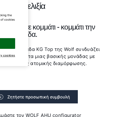
γιστη ευελιξία
cking the
e of cookies
μορφώστε κομμάτι - κομμάτι την
νική μονάδα.
ρθρωτή μονάδα KG Top της Wolf συνδυάζει
ry cookies
πλεονεκτήματα μιας βασικής μονάδας με
 ευελιξία της ατομικής διαμόρφωσης.
Ζητήστε προσωπική συμβουλή
ιμάστε τον WOLF AHU configurator