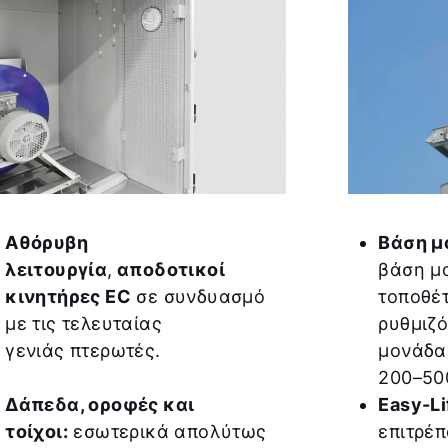
Αθόρυβη
Βάση μ
λειτουργία
,
αποδοτικοί
βάση μ
κινητήρες EC
σε συνδυασμό
τοποθέ
με τις τελευταίας
ρυθμιζ
γενιάς πτερωτές.
μονάδα
200–50
Δάπεδα, οροφές και
Easy-Li
τοίχοι:
εσωτερικά απολύτως
επιτρέ