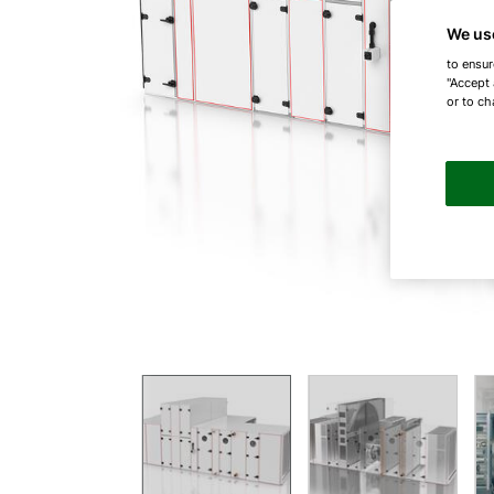
We us
to ensur
"Accept 
or to ch