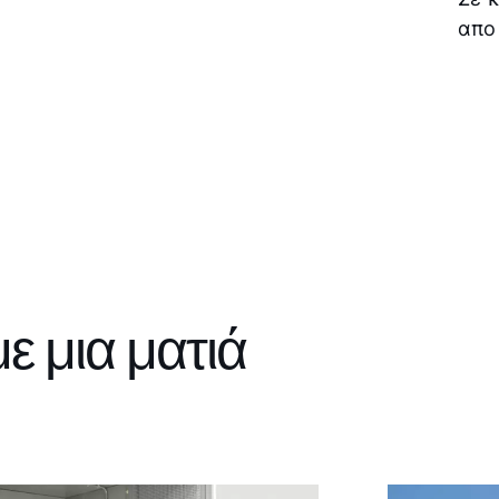
απο
ε μια ματιά