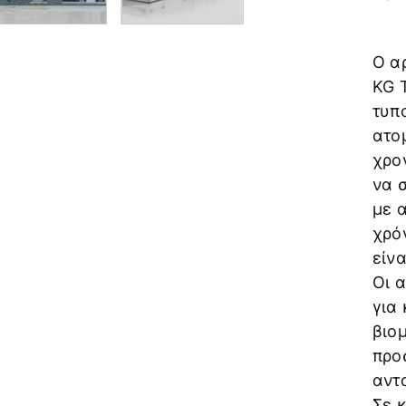
Ο α
KG 
τυπ
ατο
χρο
να 
με 
χρό
είνα
Οι 
για
βιο
προ
αντ
Σε 