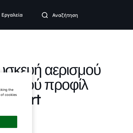
Εργαλεία
Αναζήτηση
υσκευή αερισμού
αμηλού προφίλ
cking the
omfort
e of cookies
L-EC