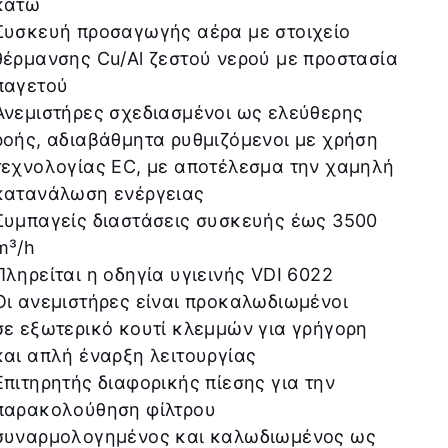
κάτω
Συσκευή προσαγωγής αέρα με στοιχείο
θέρμανσης Cu/Al ζεστού νερού με προστασία
παγετού
Ανεμιστήρες σχεδιασμένοι ως ελεύθερης
ροής, αδιαβάθμητα ρυθμιζόμενοι με χρήση
τεχνολογίας EC, με αποτέλεσμα την χαμηλή
κατανάλωση ενέργειας
Συμπαγείς διαστάσεις συσκευής έως 3500
m³/h
Πληρείται η οδηγία υγιεινής VDI 6022
Οι ανεμιστήρες είναι προκαλωδιωμένοι
σε εξωτερικό κουτί κλεμμών για γρήγορη
και απλή έναρξη λειτουργίας
Επιτηρητής διαφορικής πίεσης για την
παρακολούθηση φίλτρου
συναρμολογημένος και καλωδιωμένος ως