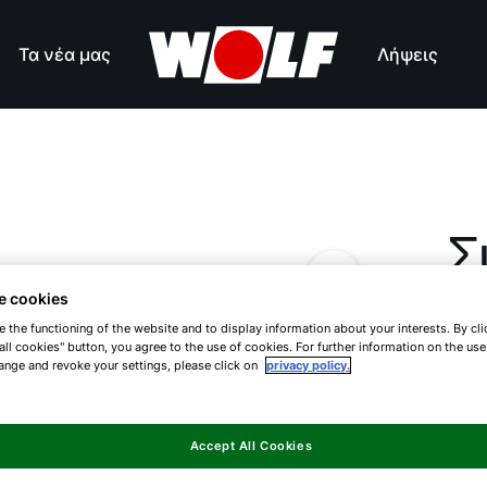
Τα νέα μας
Λήψεις
Σ
χ
e cookies
e the functioning of the website and to display information about your interests. By cli
C
all cookies" button, you agree to the use of cookies. For further information on the us
ange and revoke your settings, please click on
privacy policy.
CF
Accept All Cookies