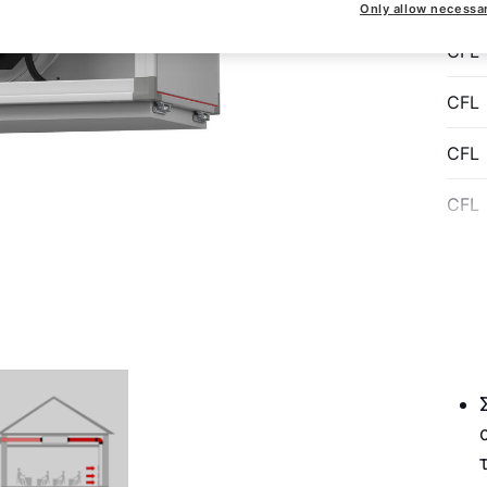
Only allow necessa
CFL
CFL
CFL
CFL