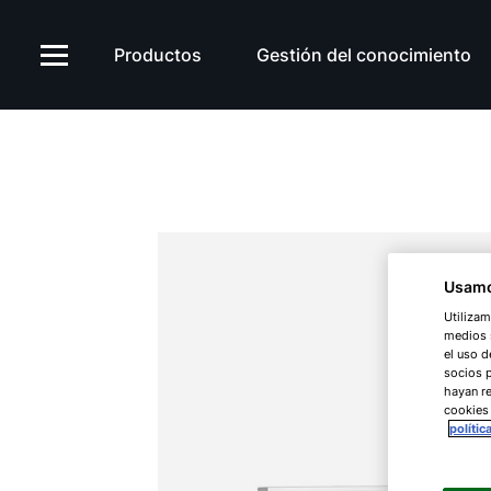
Productos
Gestión del conocimiento
Usamo
Utilizam
medios s
el uso d
socios 
hayan re
cookies
polític