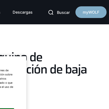
s
Descargas
myWOLF
Buscar
quipo de
entilación de baja
ones de
ilueta
ción sobre
stros
nado o que
a el uso de
L-EC