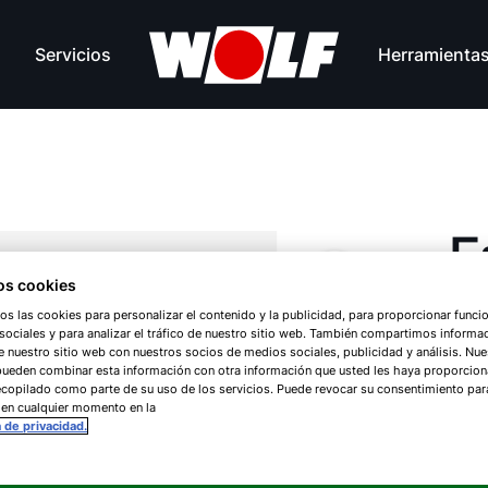
Servicios
Herramienta
E
v
s cookies
os las cookies para personalizar el contenido y la publicidad, para proporcionar funci
s
ociales y para analizar el tráfico de nuestro sitio web. También compartimos informa
e nuestro sitio web con nuestros socios de medios sociales, publicidad y análisis. Nue
pueden combinar esta información con otra información que usted les haya proporcio
copilado como parte de su uso de los servicios. Puede revocar su consentimiento par
 en cualquier momento en la
a de privacidad.
CF