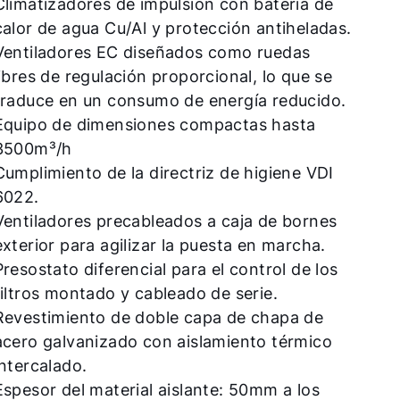
Climatizadores de impulsión con batería de
calor de agua Cu/Al y protección antiheladas.
Ventiladores EC diseñados como ruedas
libres de regulación proporcional, lo que se
traduce en un consumo de energía reducido.
Equipo de dimensiones compactas hasta
3500m³/h
Cumplimiento de la directriz de higiene VDI
6022.
Ventiladores precableados a caja de bornes
exterior para agilizar la puesta en marcha.
Presostato diferencial para el control de los
filtros montado y cableado de serie.
Revestimiento de doble capa de chapa de
acero galvanizado con aislamiento térmico
intercalado.
Espesor del material aislante: 50mm a los