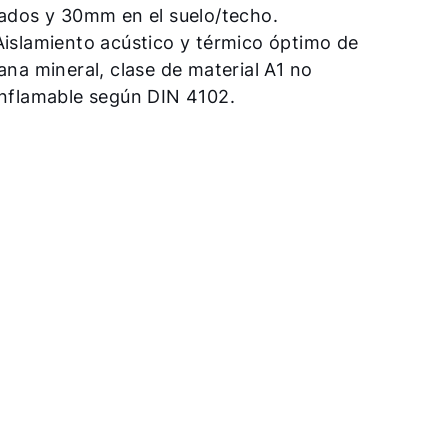
lados y 30mm en el suelo/techo.
Aislamiento acústico y térmico óptimo de
lana mineral, clase de material A1 no
inflamable según DIN 4102.
¡Hola!
¿Cómo podemos ayudarte?
Servicio al cliente
Herramientas