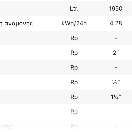
Ltr.
1950
η αναμονής
kWh/24h
4.28
Rp
-
Rp
2“
Rp
-
)
Rp
½“
Rp
1¼“
Rp
-
νσης
Rp
-