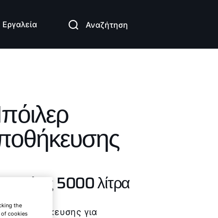
κτηριστικά
Λήψεις
Εργαλεία
Αναζήτηση
πόιλερ
ποθήκευσης
U-2 έως 5000 λίτρα
cking the
ιλερ αποθήκευσης για
e of cookies