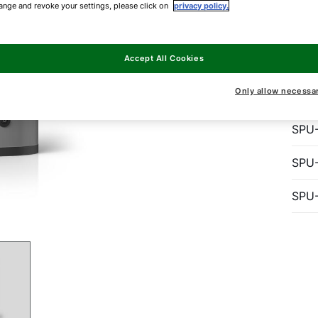
ange and revoke your settings, please click on
privacy policy.
υπο
θερ
λεί
Accept All Cookies
Only allow necessa
SPU
SPU
SPU
SPU