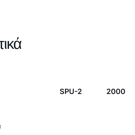
τικά
SPU-2
2000
ά