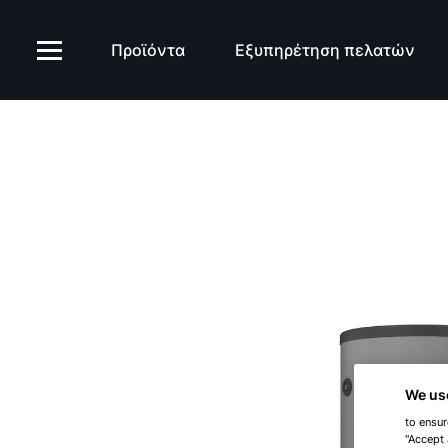
SPU-2 έως 5000L
Προϊόντα
Εξυπηρέτηση πελατών
We us
to ensur
"Accept 