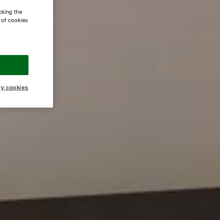
cking the
e of cookies
ry cookies