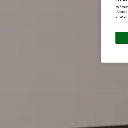
to ensur
"Accept 
or to ch