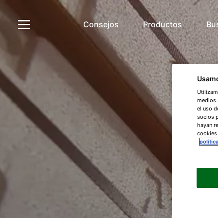
Consejos
Productos
Bu
Usamo
Utilizam
medios s
el uso d
socios 
hayan re
cookies
polític