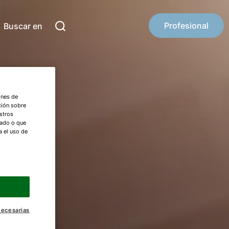
Profesional
Buscar en
ones de
ción sobre
stros
nado o que
a el uso de
necesarias