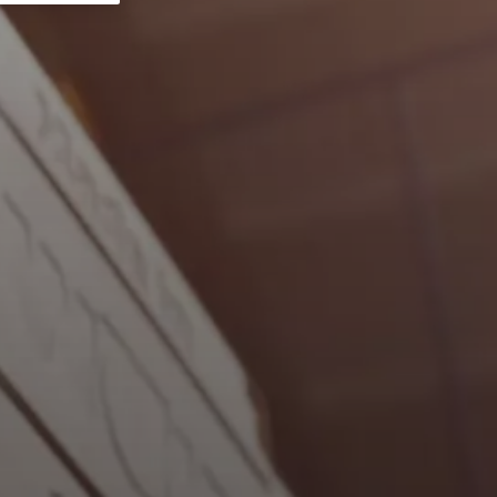
¡Hola!
¿Cómo podemos ayudarte?
Contacto de servicio
Línea de atención al cliente
Encontrar a tu experto
Links importantes