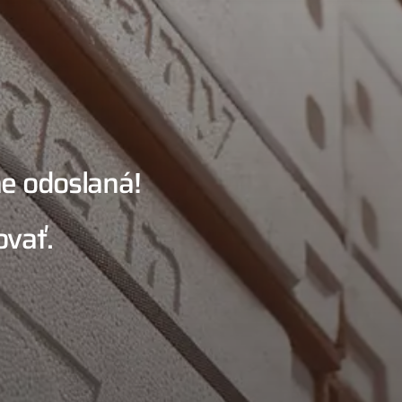
e odoslaná!
vať.