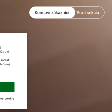
Koncoví zákazníci
Profi sekcia
lýzu
ôžu byť
 súčasť
lať svoj
ory cookie