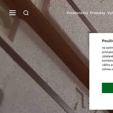
Poradenstvo
Produkty
Vyh
Použí
na opti
prístup
zdieľané
kombinov
vášho p
súhlas 