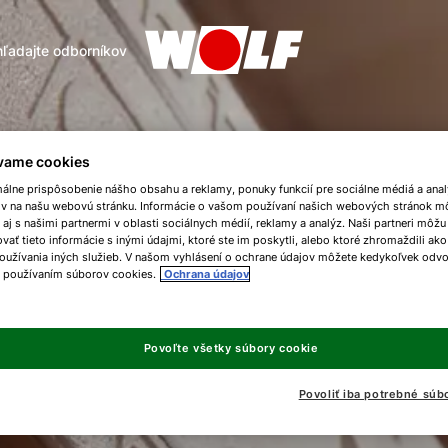
ľadajte odborníkov
vame cookies
málne prispôsobenie nášho obsahu a reklamy, ponuky funkcií pre sociálne médiá a ana
ov na našu webovú stránku. Informácie o vašom používaní našich webových stránok m
 aj s našimi partnermi v oblasti sociálnych médií, reklamy a analýz. Naši partneri môžu
ať tieto informácie s inými údajmi, ktoré ste im poskytli, alebo ktoré zhromaždili ako
oužívania iných služieb. V našom vyhlásení o ochrane údajov môžete kedykoľvek odvo
s používaním súborov cookies.
Ochrana údajov
Povoľte všetky súbory cookie
Povoliť iba potrebné súb