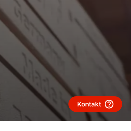
Obchodný tím
Kariéra
5-ročná záruka
Dotácie
Kontakt