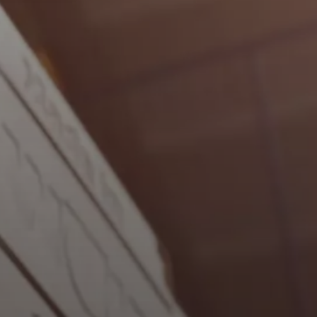
Dobrý deň!
Ako vám môžeme pomôcť?
Kontaktný formulár
Kontakty
Nájdite si odborníka
Dôležité odkazy