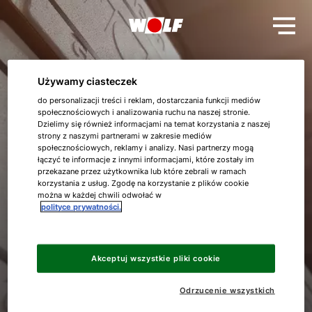
Używamy ciasteczek
do personalizacji treści i reklam, dostarczania funkcji mediów
społecznościowych i analizowania ruchu na naszej stronie.
Bardzo dziękuję
Dzielimy się również informacjami na temat korzystania z naszej
strony z naszymi partnerami w zakresie mediów
społecznościowych, reklamy i analizy. Nasi partnerzy mogą
łączyć te informacje z innymi informacjami, które zostały im
Twoja prośba została przyjęta!
przekazane przez użytkownika lub które zebrali w ramach
Cześć!
korzystania z usług. Zgodę na korzystanie z plików cookie
można w każdej chwili odwołać w
Wkrótce się do Ciebie odezwiemy.
polityce prywatności.
Jak możemy Ci pomóc?
Z wyrazami szacunku
WOLF GmbH
Znajdź swojego eksperta
Akceptuj wszystkie pliki cookie
Odrzucenie wszystkich
Przydatne linki