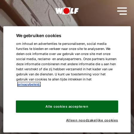
We gebruiken cookies
Bedankt!
om inhoud en advertenties te personaliseren, social media
functies te bieden en verkeer naar onze site te analyseren. We
delen ook informatie over uw gebruik van onze site met onze
social media, reclame- en analysepartners. Onze partners kunnen
Uw verzoek is ontvangen, wij nemen
deze informatie combineren met andere informatie die u aan hen
binnenkort contact met u op.
hebt verstrekt of die zij hebben verzameld in het kader van uw
gebruik van de diensten. U kunt uw toestemming voor het
Hallo!
gebruik van cookies te allen tijde intrekken in het
privacybeleid.
Hartelijke groet,
Hoe kunnen wij u helpen?
Het team van WOLF
Alle cookies accepteren
Contact met het team
Alleen noodzakelijke cookies
Contactformulier