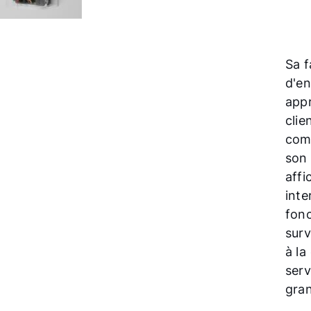
Sa f
d'en
appr
clie
com
son 
affi
inte
fonc
surv
à la
serv
gran