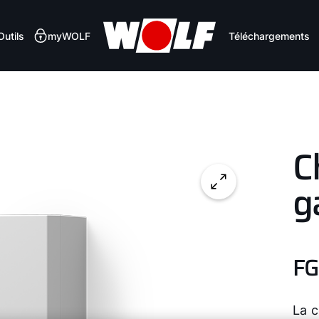
Outils
myWOLF
Téléchargements
C
g
FG
La 