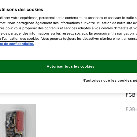
28/3
tilisons des cookies
troi
liorer votre expérience, personnaliser le contenu et les annonces et analyser le trafic s
cha
ernet. Nous partageons également des informations sur votre utilisation de notre site a
res pour vous proposer des contenus et services adaptés à vos centres d'intérêts et v
cha
e de partager des informations sur les réseaux sociaux. En poursuivant la navigation, 
d'e
 l’utilisation des cookies. Vous pourrez toujours les désactiver ultérieurement en consu
ue de confidentialité.
rapi
FGB
Autoriser tous les cookies
FGB
N'autoriser que les cookies n
FGB
FGB