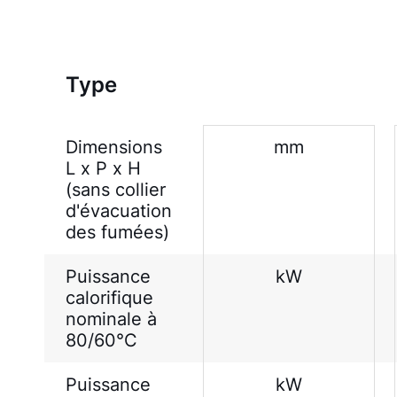
Type
Dimensions
mm
L x P x H
(sans collier
d'évacuation
des fumées)
Puissance
kW
calorifique
nominale à
80/60°C
Puissance
kW