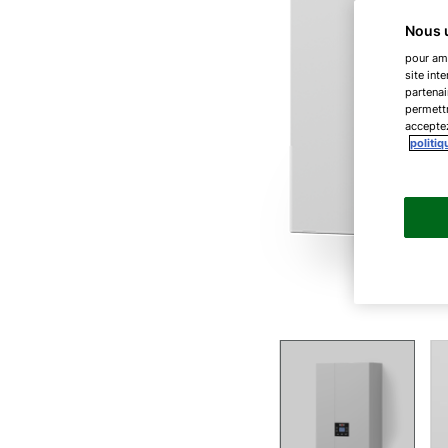
Nous u
pour amé
site int
partenai
permettr
acceptez
politiq