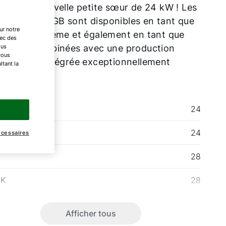
5 a une nouvelle petite sœur de 24 kW ! Les
s tailles de FGB sont disponibles en tant que
ur notre
udières système et également en tant que
vec des
ous
udières combinées avec une production
vous
au chaude intégrée exceptionnellement
ltant la
de.
24
-K
24
écessaires
28
-K
28
Afficher tous