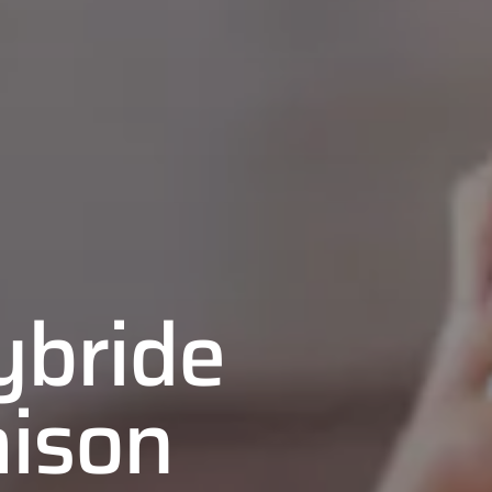
ybride
ison