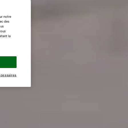
ur notre
vec des
ous
vous
ltant la
écessaires