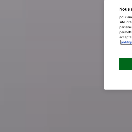
Nous u
pour amé
site int
partenai
permettr
acceptez
politiq