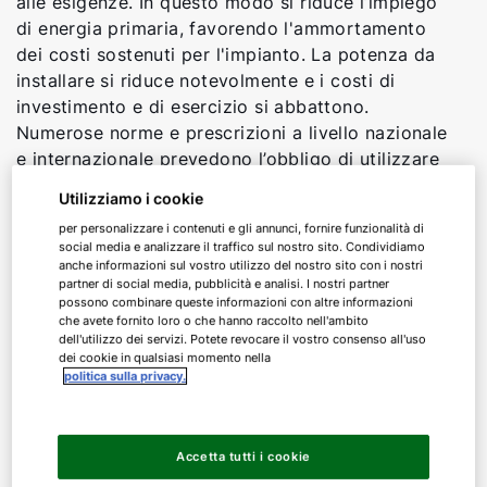
alle esigenze. In questo modo si riduce l’impiego
di energia primaria, favorendo l'ammortamento
dei costi sostenuti per l'impianto. La potenza da
installare si riduce notevolmente e i costi di
investimento e di esercizio si abbattono.
Numerose norme e prescrizioni a livello nazionale
e internazionale prevedono l’obbligo di utilizzare
e certificare sistemi di recupero di energia.
Utilizziamo i cookie
per personalizzare i contenuti e gli annunci, fornire funzionalità di
I sistemi di recupero del calore WOLF sono anche
social media e analizzare il traffico sul nostro sito. Condividiamo
progettati per ridurre al minimo le percentuali di
anche informazioni sul vostro utilizzo del nostro sito con i nostri
partner di social media, pubblicità e analisi. I nostri partner
aria di ricircolo. Questo significa che le particelle
possono combinare queste informazioni con altre informazioni
contaminate dai virus non hanno quasi nessuna
che avete fornito loro o che hanno raccolto nell'ambito
possibilità di passare dall’aria di ripresa nell'aria
dell'utilizzo dei servizi. Potete revocare il vostro consenso all'uso
dei cookie in qualsiasi momento nella
di mandata. Le unità di trattamento aria WOLF si
politica sulla privacy.
possono abbinare a una vasta gamma di
scambiatori a piastre e rotativi ad alta efficienza.
Il sistema di recupero a batterie idrauliche ad alte
Accetta tutti i cookie
prestazioni è stato sviluppato appositamente per