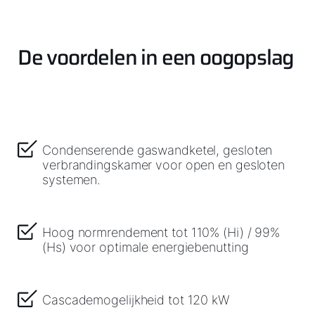
De voordelen in een oogopslag
Hallo!
Hoe kunnen wij u helpen?
Condenserende gaswandketel, gesloten
verbrandingskamer voor open en gesloten
Contact met het team
systemen.
Contactformulier
Hoog normrendement tot 110% (Hi) / 99%
(Hs) voor optimale energiebenutting
Adresgegevens
Ook interessant?
Cascademogelijkheid tot 120 kW