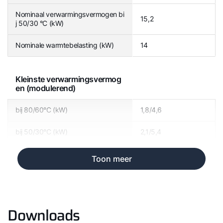
Nominaal verwarmingsvermogen bi
15,2
j 50/30 °C (kW)
Nominale warmtebelasting (kW)
14
Kleinste verwarmingsvermog
en (modulerend)
bij 80/60°C (kW)
1,8/4,6
bij 50/30°C (kW)
2,1/5,4
Toon meer
Downloads