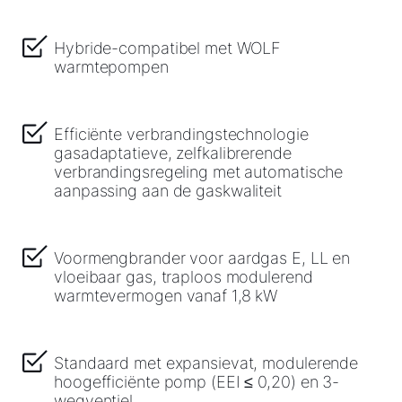
Downloads
Hybride-compatibel met WOLF
warmtepompen
Service App
Efficiënte verbrandingstechnologie
gasadaptatieve, zelfkalibrerende
verbrandingsregeling met automatische
aanpassing aan de gaskwaliteit
Voormengbrander voor aardgas E, LL en
vloeibaar gas, traploos modulerend
warmtevermogen vanaf 1,8 kW
Standaard met expansievat, modulerende
hoogefficiënte pomp (EEI ≤ 0,20) en 3-
wegventiel