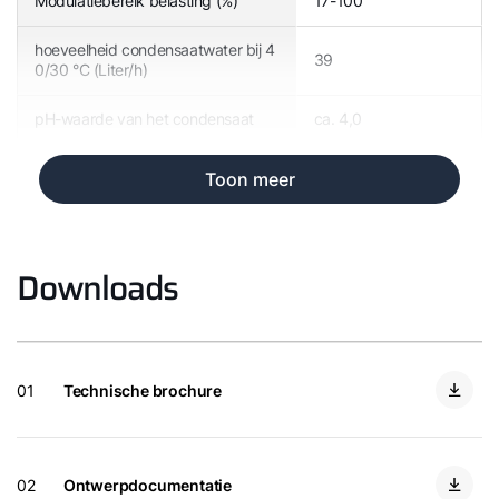
Modulatiebereik belasting (%)
17-100
hoeveelheid condensaatwater bij 4
39
0/30 °C (Liter/h)
pH-waarde van het condensaat
ca. 4,0
Toon meer
Downloads
01
Technische brochure
02
Ontwerpdocumentatie