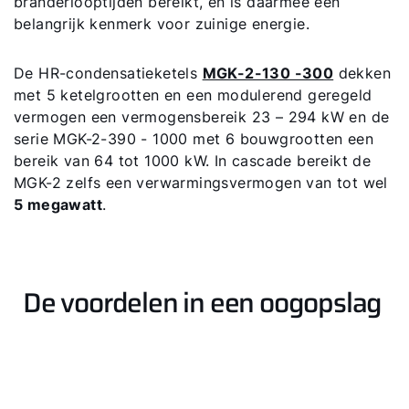
branderlooptijden bereikt, en is daarmee een
belangrijk kenmerk voor zuinige energie.
De HR-condensatieketels
MGK-2-130 -300
dekken
met 5 ketelgrootten en een modulerend geregeld
vermogen een vermogensbereik 23 – 294 kW en de
serie MGK-2-390 - 1000 met 6 bouwgrootten een
bereik van 64 tot 1000 kW. In cascade bereikt de
MGK-2 zelfs een verwarmingsvermogen van tot wel
5 megawatt
.
Hallo!
Hoe kunnen wij u helpen?
De voordelen in een oogopslag
Contact met het team
Contactformulier