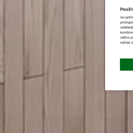
Použí
na opti
prístup
zdieľané
kombinov
vášho p
súhlas 