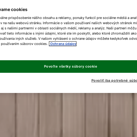
vame cookies
málne prispôsobenie nášho obsahu a reklamy, ponuky funkcií pre sociálne médiá a ana
ov na našu webovú stránku. Informácie o vašom používaní našich webových stránok m
 aj s našimi partnermi v oblasti sociálnych médií, reklamy a analýz. Naši partneri môžu
ať tieto informácie s inými údajmi, ktoré ste im poskytli, alebo ktoré zhromaždili ako
oužívania iných služieb. V našom vyhlásení o ochrane údajov môžete kedykoľvek odvo
s používaním súborov cookies.
Ochrana údajov
Povoľte všetky súbory cookie
Povoliť iba potrebné súb