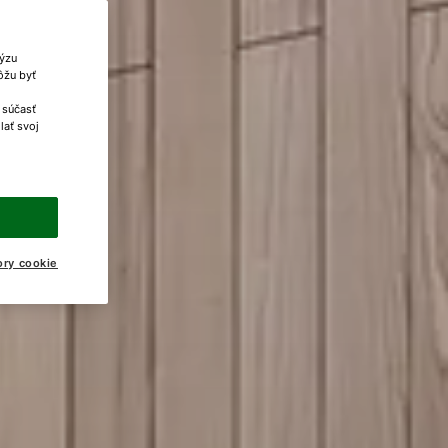
lýzu
ôžu byť
 súčasť
lať svoj
ory cookie