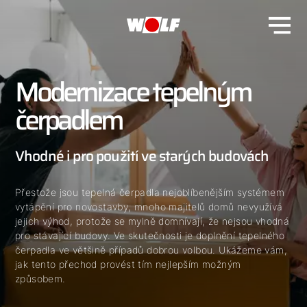
Modernizace tepelným
čerpadlem
Vhodné i pro použití ve starých budovách
Přestože jsou tepelná čerpadla nejoblíbenějším systémem
vytápění pro novostavby, mnoho majitelů domů nevyužívá
jejich výhod, protože se mylně domnívají, že nejsou vhodná
pro stávající budovy. Ve skutečnosti je doplnění tepelného
čerpadla ve většině případů dobrou volbou. Ukážeme vám,
jak tento přechod provést tím nejlepším možným
způsobem.