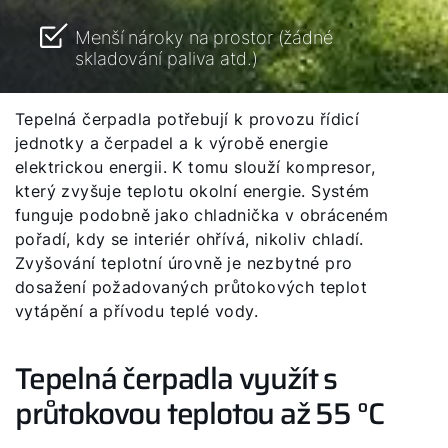
Menší nároky na prostor (žádné
skladování paliva atd.)
Tepelná čerpadla potřebují k provozu řídicí
jednotky a čerpadel a k výrobě energie
elektrickou energii. K tomu slouží kompresor,
který zvyšuje teplotu okolní energie. Systém
funguje podobně jako chladnička v obráceném
pořadí, kdy se interiér ohřívá, nikoliv chladí.
Zvyšování teplotní úrovně je nezbytné pro
dosažení požadovaných průtokových teplot
vytápění a přívodu teplé vody.
Tepelná čerpadla využít s
průtokovou teplotou až 55 °C