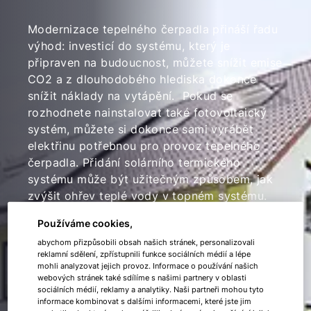
Modernizace tepelného čerpadla přináší řadu
výhod: investicí do systému, který je
připraven na budoucnost, můžete snížit emise
CO2 a z dlouhodobého hlediska dokonce
snížit náklady na vytápění. Pokud se
rozhodnete nainstalovat také fotovoltaický
systém, můžete si dokonce sami vyrábět
elektřinu potřebnou pro provoz tepelného
čerpadla. Přidání solárního termického
systému může být užitečným způsobem, jak
zvýšit ohřev teplé vody v topném systému.
Na topné systémy jsou obvykle k dispozici
Používáme cookies,
dotace, které vám umožní výrazně snížit
abychom přizpůsobili obsah našich stránek, personalizovali
poměrně vysoké pořizovací náklady. Tyto
reklamní sdělení, zpřístupnili funkce sociálních médií a lépe
dotace jsou k dispozici jak pro novostavby,
mohli analyzovat jejich provoz. Informace o používání našich
tak pro projekty modernizace stávajících
webových stránek také sdílíme s našimi partnery v oblasti
sociálních médií, reklamy a analytiky. Naši partneři mohou tyto
budov.
informace kombinovat s dalšími informacemi, které jste jim