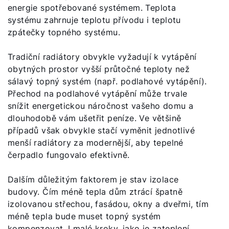
energie spotřebované systémem. Teplota
systému zahrnuje teplotu přívodu i teplotu
zpátečky topného systému.
Tradiční radiátory obvykle vyžadují k vytápění
obytných prostor vyšší průtočné teploty než
sálavý topný systém (např. podlahové vytápění).
Přechod na podlahové vytápění může trvale
snížit energetickou náročnost vašeho domu a
Dobrý den!
dlouhodobě vám ušetřit peníze. Ve většině
případů však obvykle stačí vyměnit jednotlivé
Jak vám můžeme pomoct?
menší radiátory za modernější, aby tepelné
čerpadlo fungovalo efektivně.
Kontaktní formulář
Dalším důležitým faktorem je stav izolace
budovy. Čím méně tepla dům ztrácí špatně
Kontakty a pobočky
izolovanou střechou, fasádou, okny a dveřmi, tím
méně tepla bude muset topný systém
Vyhledejte servisního technika
kompenzovat. I malé kroky, jako je zateplení