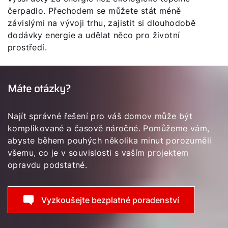
čerpadlo. Přechodem se můžete stát méně
závislými na vývoji trhu, zajistit si dlouhodobě
dodávky energie a udělat něco pro životní
prostředí.
Máte otázky?
Najít správné řešení pro váš domov může být
komplikované a časově náročné. Pomůžeme vám,
abyste během pouhých několika minut porozuměli
všemu, co je v souvislosti s vaším projektem
opravdu podstatné.
Vyzkoušejte bezplatné poradenství