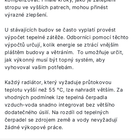
stropu ve vyšších patrech, mohou přinést
výrazné zlepšení.
Důležité odkazy
U stávajících budov se často vyplatí provést
výpočet tepelné zátěže. Odborníci pomocí těchto
Obchodní tým
výpočtů určují, kolik energie se ztrácí vnějším
Kariéra
pláštěm budovy a větráním. To umožňuje určit,
jak výkonný musí být topný systém, aby
5letá záruka
vyhovoval vašim potřebám.
Dotace
Každý radiátor, který vyžaduje průtokovou
teplotu vyšší než 55 °C, lze nahradit větším. Za
vhodných podmínek lze tepelná čerpadla
vzduch-voda snadno integrovat bez většího
dodatečného úsilí. Na rozdíl od tepelných
čerpadel se zdrojem země a vody nevyžadují
žádné výkopové práce.