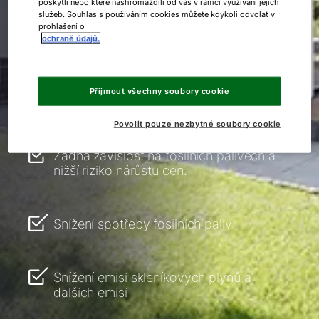
poskytli nebo které nashromáždili od vás v rámci využívání jejich
služeb. Souhlas s používáním cookies můžete kdykoli odvolat v
Přehled nejdůležitějších výhod
prohlášení o
modernizace tepelného
ochraně údajů.
čerpadla:
Přijmout všechny soubory cookie
Povolit pouze nezbytné soubory cookie
Žádná závislost na fosilních palivech a
nižší riziko nárůstu cen.
Snížení spotřeby fosilních paliv
Snížení emisí skleníkových plynů a
dalších emisí