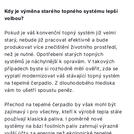
Kdy je výměna starého topného systému lepší
volbou?
Pokud je váš konvenční topný systém již velmi
starý, nebude již pracovat efektivně a bude
produkovat více znečištění životního prostředí,
než je nutné. Opotřebení starých topných
systémů je náchylnější k opravám. V takových
případech byste si rozhodně měli ověřit, zda se
vyplatí modernizovat váš stávající topný systém
na tepelné čerpadlo. Z dlouhodobého hlediska
vám to ušetří spoustu peněz.
Přechod na tepelné čerpadlo by však mohl být
zajímavý i pro všechny, kteří k výrobě tepla stále
používají klasická paliva. I poměrně nové
systémy na bázi fosilních paliv zahrnují výrazně
vyšší účty za energie než ekologické tepelné